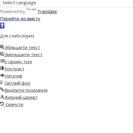
Powered by
Translate
Перейти до вмісту
Відкрити
Панель
Для слабозорих
інструментів
Збільшити текст
Зменьшити текст
У сірому тоні
Контраст
Негатив
Світлий фон
Виділити посилання
Жирний шрифт
Скинути