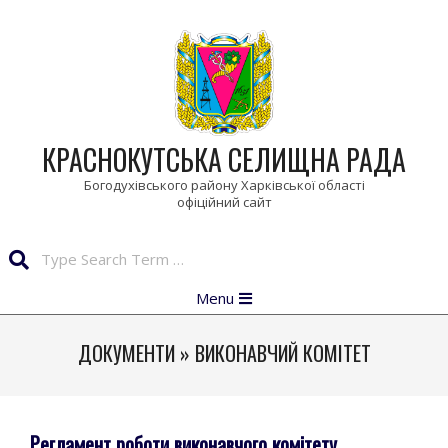
Skip
to
content
КРАСНОКУТСЬКА СЕЛИЩНА РАДА
Богодухівського району Харківської області
Search
Primary
Menu
Navigation
Menu
ДОКУМЕНТИ »
ВИКОНАВЧИЙ КОМІТЕТ
Регламент роботи виконавчого комітету