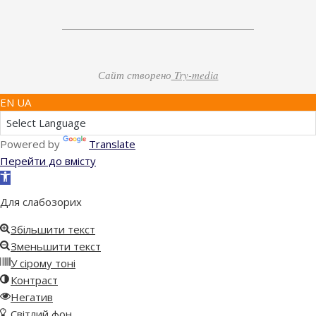
Сайт створено
Try-media
EN UA
Powered by
Translate
Перейти до вмісту
Відкрити
Панель
Для слабозорих
інструментів
Збільшити текст
Зменьшити текст
У сірому тоні
Контраст
Негатив
Світлий фон