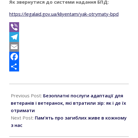
Як звернутися до системи надання БПД:
https://legalaid.gov.ua/kliyentam/yak-otrymaty-bpd
Viber
Telegram
Email
Facebook
Поділитися
2026-
05-
Previous Post:
Безоплатні послуги адаптації для
15
ветеранів і ветеранок, які втратили зір: як і де їх
отримати
Next Post:
Пам’ять про загиблих живе в кожному
з нас