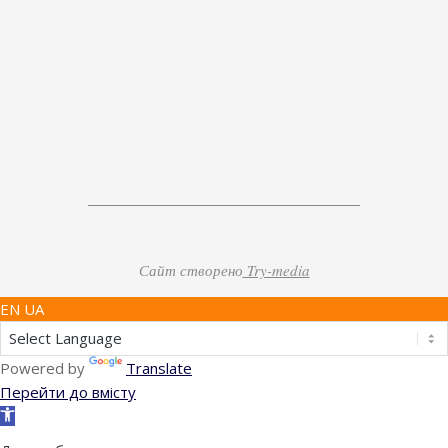
Сайт створено
Try-media
EN UA
Powered by
Translate
Перейти до вмісту
Відкрити
Панель