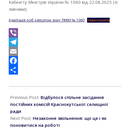
Кабінету Міністрів України № 1060 від 22.08.2025 (зі
змінами)
Адаптація осіб з втратою зору_ПКМУ № 1060
Завантажити
Viber
Telegram
Email
Facebook
Поділитися
2026-
05-
Previous Post:
Відбулося спільне засідання
15
постійних комісій Краснокутської селищної
ради
Next Post:
Незаконне звільнення: що це і як
поновитися на роботі