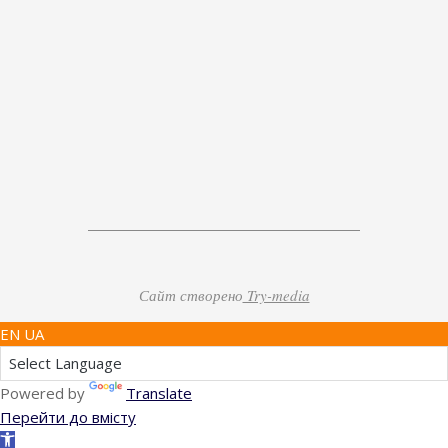
Сайт створено
Try-media
EN UA
Powered by
Translate
Перейти до вмісту
Відкрити