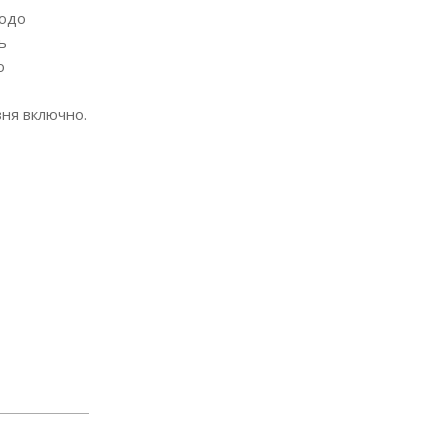
щодо
ь
о
зня включно.