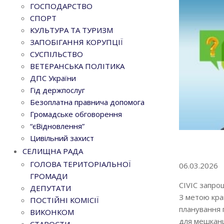
ГОСПОДАРСТВО
СПОРТ
КУЛЬТУРА ТА ТУРИЗМ
ЗАПОБІГАННЯ КОРУПЦІЇ
СУСПІЛЬСТВО
ВЕТЕРАНСЬКА ПОЛІТИКА
ДПС України
Гід держпослуг
Безоплатна правнича допомога
Громадське обговорення
“єВідновлення”
Цивільний захист
Go to top
СЕЛИЩНА РАДА
ГОЛОВА ТЕРИТОРІАЛЬНОЇ
06.03.2026
ГРОМАДИ
CIVIC запро
ДЕПУТАТИ
З метою кра
ПОСТІЙНІ КОМІСІЇ
планування 
ВИКОНКОМ
для мешканц