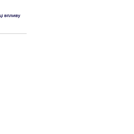
я
ці впливу