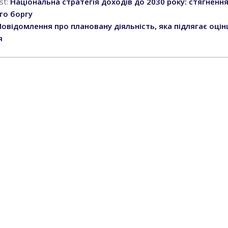
st:
Національна стратегія доходів до 2030 року: стягненн
го боргу
Повідомлення про плановану діяльність, яка підлягає оцін
я