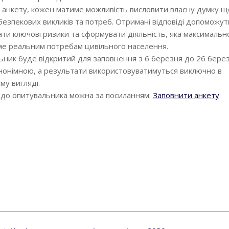
анкету, кожен матиме можливість висловити власну думку 
безпекових викликів та потреб. Отримані відповіді допоможут
ати ключові ризики та сформувати діяльність, яка максимальн
ме реальним потребам цивільного населення.
ьник буде відкритий для заповнення з 6 березня до 26 бере
 анонімною, а результати використовуватимуться виключно в
му вигляді.
до опитувальника можна за посиланням:
Заповнити анкету