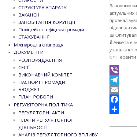
СТАРОСТИ
Заповнивши 
СТРУКТУРА АПАРАТУ
актуальних 
ВАКАНСІЇ
проаналізув
ЗАПОБІГАННЯ КОРУПЦІЇ
відповідати
Поліцейські офіцери громади
📅 Опитувал
СТАЖУВАННЯ
🔒 Анкета є
Міжнародна співпраця
узагальнено
ДОКУМЕНТИ
👉 Перейти 
РОЗПОРЯДЖЕННЯ
СЕСІЇ
ВИКОНАВЧИЙ КОМІТЕТ
Viber
ПАСПОРТ ГРОМАДИ
БЮДЖЕТ
Telegram
ПЛАН РОБОТИ
Email
РЕГУЛЯТОРНА ПОЛІТИКА
Facebook
РЕГУЛЯТОРНІ АКТИ
Поділитися
ПЛАНИ РЕГУЛЯТОРНОЇ
ДІЯЛЬНОСТІ
2026-
АНАЛІЗ РЕГУЛЯТОРНОГО ВПЛИВУ