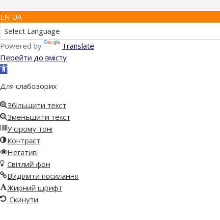
EN UA
Powered by
Translate
Перейти до вмісту
Відкрити
Панель
Для слабозорих
інструментів
Збільшити текст
Зменьшити текст
У сірому тоні
Контраст
Негатив
Світлий фон
Виділити посилання
Жирний шрифт
Скинути