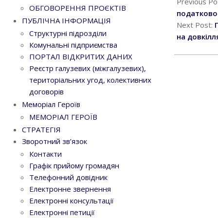
03-
Previous Po
ОБГОВОРЕННЯ ПРОЄКТІВ
06
податково
ПУБЛІЧНА ІНФОРМАЦІЯ
Next Post:
Структурні підрозділи
на довкілл
Комунальні підприємства
ПОРТАЛ ВІДКРИТИХ ДАНИХ
Реєстр галузевих (міжгалузевих),
територіальних угод, колективних
договорів
Меморіал Героїв
МЕМОРІАЛ ГЕРОЇВ
СТРАТЕГІЯ
Зворотний зв’язок
Контакти
Графік прийому громадян
Телефонний довідник
Електронне звернення
Електронні консультації
Електронні петиції