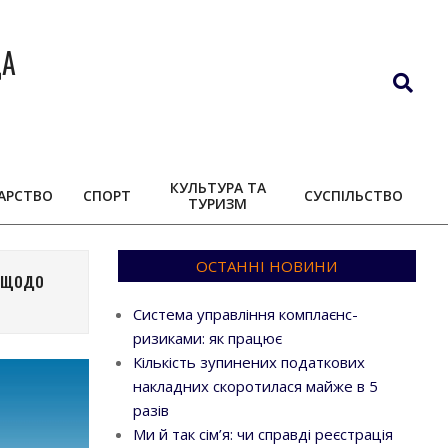
ДА
Search
КУЛЬТУРА ТА
АРСТВО
СПОРТ
СУСПІЛЬСТВО
ТУРИЗМ
ОСТАННІ НОВИНИ
я щодо
Система управління комплаєнс-
ризиками: як працює
Кількість зупинених податкових
накладних скоротилася майже в 5
разів
Ми й так сім’я: чи справді реєстрація