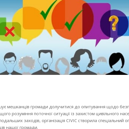
шує мешканців громади долучитися до опитування щодо без
щого розуміння поточної ситуації із захистом цивільного нас
подальших заходів, організація CIVIC створила спеціальний 
ів нашої громади.