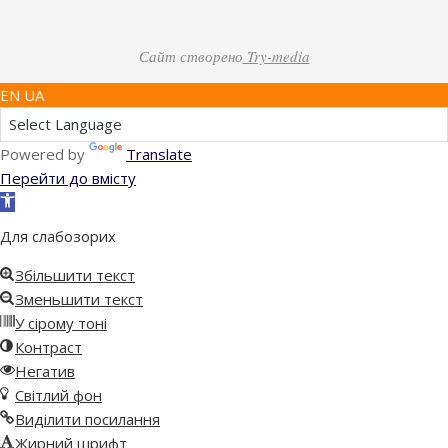
Сайт створено
Try-media
EN UA
Powered by
Translate
Перейти до вмісту
Відкрити
Панель
Для слабозорих
інструментів
Збільшити текст
Зменьшити текст
У сірому тоні
Контраст
Негатив
Світлий фон
Виділити посилання
Жирний шрифт