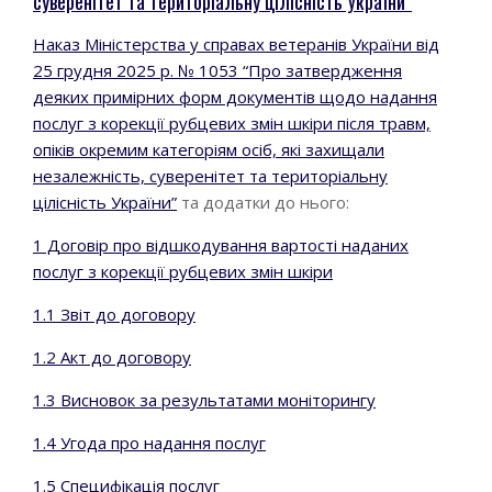
суверенітет та територіальну цілісність України”
Наказ Міністерства у справах ветеранів України від
25 грудня 2025 р. № 1053 “Про затвердження
деяких примірних форм документів щодо надання
послуг з корекції рубцевих змін шкіри після травм,
опіків окремим категоріям осіб, які захищали
незалежність, суверенітет та територіальну
цілісність України”
та додатки до нього:
1 Договір про відшкодування вартості наданих
послуг з корекції рубцевих змін шкіри
1.1 Звіт до договору
1.2 Акт до договору
1.3 Висновок за результатами моніторингу
1.4 Угода про надання послуг
1.5 Специфікація послуг