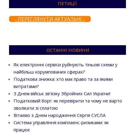
ПЕТИЦІЇ
- ПЕРЕГЛЯНУТИ АКТУАЛЬНІ -
ОСТАННІ НОВИНИ
Як електронні сервіси руйнують тіньові схеми у
найбільш корумпованих сферах?
Податкова знижка: хто має право та за якими
витратами?
З Днем військ зв’язку Збройних Сил України!
Податковий борг: як перевірити та чому не варто
зволікати зі сплатою
Вітаємо з Днем народження Сергія СУСЛА
Система управління комплаєнс-ризиками: як
працює