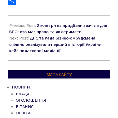
Facebook
Поділитися
2026-
01-
Previous Post:
2 млн грн на придбання житла для
30
ВПО: хто має право та як отримати
Next Post:
ДПС та Рада бізнес-омбудсмена
спільно реалізували перший в історії України
кейс податкової медіації
МАПА САЙТУ
НОВИНИ
ВЛАДА
ОГОЛОШЕННЯ
ВІТАННЯ
ОСВІТА