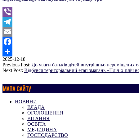
Viber
Telegram
Email
Facebook
2025-12-18
Поділитися
Previous Post:
До уваги батьків дітей внутрішньо переміщених о
Next Post:
Відбувся територіальний етап змагань «Пліч-о-пліч вс
МАПА САЙТУ
НОВИНИ
ВЛАДА
ОГОЛОШЕННЯ
ВІТАННЯ
ОСВІТА
МЕДИЦИНА
ГОСПОДАРСТВО