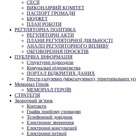
СЕСІЇ
ВИКОНАВЧИЙ КОМІТЕТ
ПАСПОРТ ГРОМАДИ
БЮДЖЕТ
ПЛАН РОБОТИ
РЕГУЛЯТОРНА ПОЛІТИКА
РЕГУЛЯТОРНІ АКТИ
ПЛАНИ РЕГУЛЯТОРНОЇ ДІЯЛЬНОСТІ
АНАЛІЗ РЕГУЛЯТОРНОГО ВПЛИВУ
ОБГОВОРЕННЯ ПРОЄКТІВ
ПУБЛІЧНА ІНФОРМАЦІЯ
Структурні підрозділи
Комунальні підприємства
ПОРТАЛ ВІДКРИТИХ ДАНИХ
Реєстр галузевих (міжгалузевих), територіальних уг
Меморіал Героїв
МЕМОРІАЛ ГЕРОЇВ
СТРАТЕГІЯ
Зворотний зв’язок
Контакти
Графік прийому громадян
Телефонний довідник
Електронне звернення
Електронні консультації
Електронні петиції