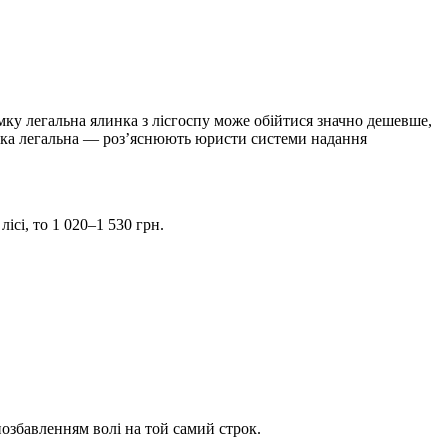
ку легальна ялинка з лісгоспу може обійтися значно дешевше,
линка легальна — роз’яснюють юристи системи надання
ісі, то 1 020–1 530 грн.
позбавленням волі на той самий строк.