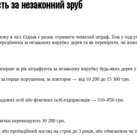
сть за незаконний зруб
ку в лісі. Однак є ризик отримати чималий штраф. Тож у підсум
 передбачена за незаконну вирубку дерев та як перевірити, чи я
рше за рік штрафують за незаконну вирубку будь-яких дерев у л
за перше порушення, за повторне — від 10 200 до 15 300 грн.
адових осіб або фізичних осіб-підприємців — 510–850 грн.
збитки перевищують 30 280 грн.
н або пробаційний нагляд на строк до 3 років, або обмеження чи 