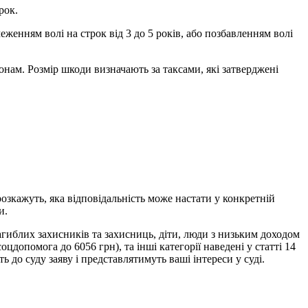
рок.
женням волі на строк від 3 до 5 років, або позбавленням волі
онам. Розмір шкоди визначають за таксами, які затверджені
зкажуть, яка відповідальність може настати у конкретній
и.
агиблих захисників та захисниць, діти, люди з низьким доходом
соцдопомога до 6056 грн), та інші категорії наведені у статті 14
до суду заяву і представлятимуть ваші інтереси у суді.