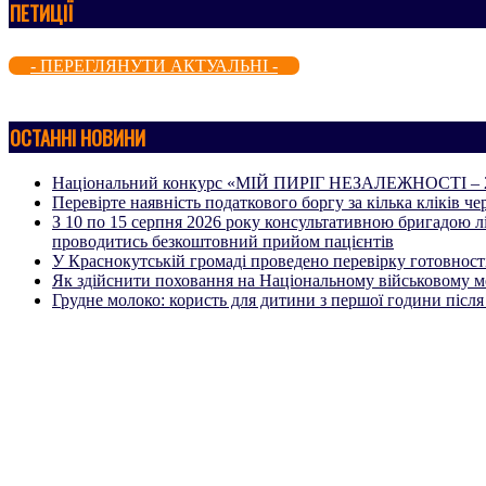
ПЕТИЦІЇ
- ПЕРЕГЛЯНУТИ АКТУАЛЬНІ -
ОСТАННІ НОВИНИ
Національний конкурс «МІЙ ПИРІГ НЕЗАЛЕЖНОСТІ – 
Перевірте наявність податкового боргу за кілька кліків 
З 10 по 15 серпня 2026 року консультативною бри
проводитись безкоштовний прийом пацієнтів
У Краснокутській громаді проведено перевірку готовності
Як здійснити поховання на Національному військовому 
Грудне молоко: користь для дитини з першої години післ