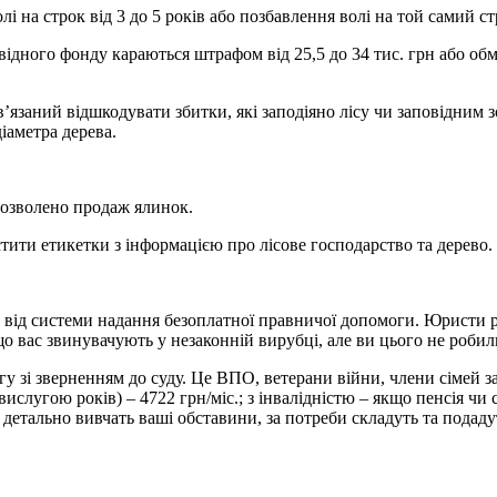
 на строк від 3 до 5 років або позбавлення волі на той самий ст
ідного фонду караються штрафом від 25,5 до 34 тис. грн або обме
’язаний відшкодувати збитки, які заподіяно лісу чи заповідним з
іаметра дерева.
 дозволено продаж ялинок.
стити етикетки з інформацією про лісове господарство та дерево.
ід системи надання безоплатної правничої допомоги. Юристи ро
о вас звинувачують у незаконній вирубці, але ви цього не робил
у зі зверненням до суду. Це ВПО, ветерани війни, члени сімей з
 вислугою років) – 4722 грн/міс.; з інвалідністю – якщо пенсія чи 
ально вивчать ваші обставини, за потреби складуть та подадуть 