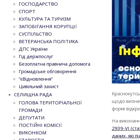
ГОСПОДАРСТВО
СПОРТ
КУЛЬТУРА ТА ТУРИЗМ
ЗАПОБІГАННЯ КОРУПЦІЇ
СУСПІЛЬСТВО
ВЕТЕРАНСЬКА ПОЛІТИКА
ДПС України
Гід держпослуг
Безоплатна правнича допомога
Громадське обговорення
“єВідновлення”
Цивільний захист
Краснокутсь
СЕЛИЩНА РАДА
щодо визнач
ГОЛОВА ТЕРИТОРІАЛЬНОЇ
формі відкр
ГРОМАДИ
ДЕПУТАТИ
На виконан
ПОСТІЙНІ КОМІСІЇ
2939-VI (ста
ВИКОНКОМ
даних, які 