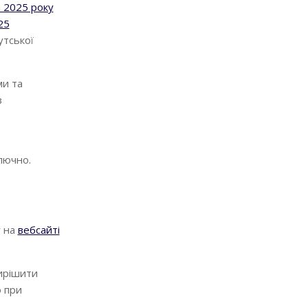
 2025 року
25
утської
ми та
в
лючно.
у на
вебсайті
ирішити
о при