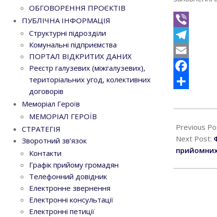
ОБГОВОРЕННЯ ПРОЄКТІВ
ПУБЛІЧНА ІНФОРМАЦІЯ
Структурні підрозділи
Viber
Комунальні підприємства
Telegram
ПОРТАЛ ВІДКРИТИХ ДАНИХ
Email
Реєстр галузевих (міжгалузевих),
територіальних угод, колективних
Facebook
договорів
Поділитися
Меморіал Героїв
2025-
МЕМОРІАЛ ГЕРОЇВ
11-
Previous Po
СТРАТЕГІЯ
10
Next Post:
Зворотний зв’язок
прийомних
Контакти
Графік прийому громадян
Телефонний довідник
Електронне звернення
Електронні консультації
Електронні петиції