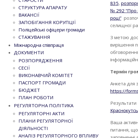
СТАРОСТИ
835
,
розпор
СТРУКТУРА АПАРАТУ
№ 292 “Про 
ВАКАНСІЇ
році”
розпоч
ЗАПОБІГАННЯ КОРУПЦІЇ
селищної рад
Поліцейські офіцери громади
СТАЖУВАННЯ
З метою дос
вирішення п
Міжнародна співпраця
обговорення
ДОКУМЕНТИ
інформаційн
РОЗПОРЯДЖЕННЯ
СЕСІЇ
Термін гро
ВИКОНАВЧИЙ КОМІТЕТ
ПАСПОРТ ГРОМАДИ
Анкета для 
БЮДЖЕТ
https://for
ПЛАН РОБОТИ
Результати 
РЕГУЛЯТОРНА ПОЛІТИКА
Краснокутсь
РЕГУЛЯТОРНІ АКТИ
ПЛАНИ РЕГУЛЯТОРНОЇ
Ваша активн
ДІЯЛЬНОСТІ
питання, що
АНАЛІЗ РЕГУЛЯТОРНОГО ВПЛИВУ
заповненні 