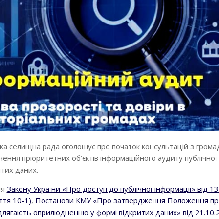
ка селищна рада оголошує про початок консультацій з грома
ення пріоритетних об’єктів інформаційного аудиту публічної 
итих даних.
ня
Закону України «Про доступ до публічної інформації» від 1
ття 10-1)
,
Постанови КМУ «Про затвердження Положення пр
підлягають оприлюдненню у формі відкритих даних» від 21.10