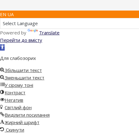
EN UA
Powered by
Translate
Перейти до вмісту
Відкрити
Панель
Для слабозорих
інструментів
Збільшити текст
Зменьшити текст
У сірому тоні
Контраст
Негатив
Світлий фон
Виділити посилання
Жирний шрифт
Скинути