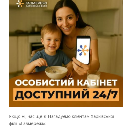
Якщо ні, час ще є! Нагадуємо клієнтам Харківської
філії «Газмережі»: