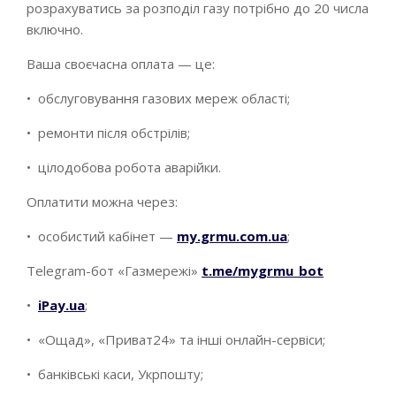
розрахуватись за розподіл газу потрібно до 20 числа
включно.
Ваша своєчасна оплата — це:
• обслуговування газових мереж області;
• ремонти після обстрілів;
• цілодобова робота аварійки.
Оплатити можна через:
• особистий кабінет —
my.grmu.com.ua
;
Telegram-бот «Газмережі»
t.me/mygrmu_bot
•
iPay.ua
;
• «Ощад», «Приват24» та інші онлайн-сервіси;
• банківські каси, Укрпошту;