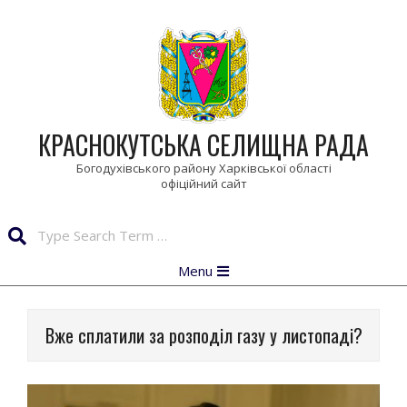
Skip
to
content
КРАСНОКУТСЬКА СЕЛИЩНА РАДА
Богодухівського району Харківської області
Search
Primary
Menu
Navigation
Menu
Вже сплатили за розподіл газу у листопаді?