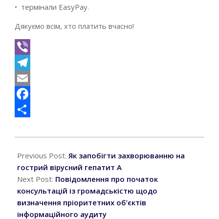
• термінали EasyPay.
Дякуємо всім, хто платить вчасно!
Viber
Telegram
Email
Facebook
Поділитися
2025-
11-
Previous Post:
Як запобігти захворюванню на
10
гострий вірусний гепатит А
Next Post:
Повідомлення про початок
консультацій із громадськістю щодо
визначення пріоритетних об’єктів
інформаційного аудиту