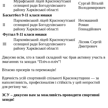
Мурафський ліцей Краснокутської
Сургай Віталій
ІІ
селищної ради Богодухівського
Володимирович
району Харківської області
Баскетбол 9-11 класи юнаки
Пархомівський ліцей Краснокутської
Несмашний
ІІ
селищної ради Богодухівського
Роман
району Харківської області
Геннадійович
Футзал 9-11 класи юнаки
Пархомівський ліцей Краснокутської
Лісняк Сергій
ІІІ
селищної ради Богодухівського
Дмитрович
району Харківської області
Дякуємо всім, хто в такий складний час брав активну участь в
змаганнях та заходах “Пліч-о-пліч”!
Вітаємо призерів та переможців!
Вдячність усій спортивній спільноті Краснокутщини — за
наполегливість, професіоналізм і стійкість у цей непростий
для регіону час.
ЗСУ – дякуємо вам за можливість проводити спортивні
заходи!