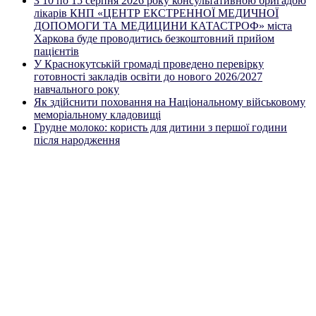
З 10 по 15 серпня 2026 року консультативною бригадою
лікарів КНП «ЦЕНТР ЕКСТРЕННОЇ МЕДИЧНОЇ
ДОПОМОГИ ТА МЕДИЦИНИ КАТАСТРОФ» міста
Харкова буде проводитись безкоштовний прийом
пацієнтів
У Краснокутській громаді проведено перевірку
готовності закладів освіти до нового 2026/2027
навчального року
Як здійснити поховання на Національному військовому
меморіальному кладовищі
Грудне молоко: користь для дитини з першої години
після народження