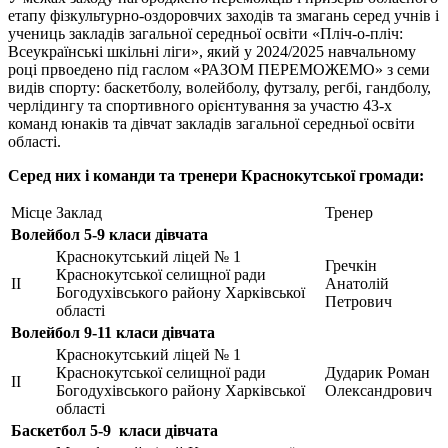
етапу фізкультурно-оздоровчих заходів та змагань серед учнів і
учениць закладів загальної середньої освіти «Пліч-о-пліч:
Всеукраїнські шкільні ліги», який у 2024/2025 навчальному
році првоедено під гаслом «РАЗОМ ПЕРЕМОЖЕМО» з семи
видів спорту: баскетболу, волейболу, футзалу, регбі, гандболу,
черлідингу та спортивного орієнтування за участю 43-х
команд юнаків та дівчат закладів загальної середньої освіти
області.
Серед них і команди та тренери Краснокутської громади:
Місце
Заклад
Тренер
Волейбол 5-9 класи дівчата
Краснокутський ліцей № 1
Гречкін
Краснокутської селищної ради
ІІ
Анатолій
Богодухівського району Харківської
Петрович
області
Волейбол 9-11 класи дівчата
Краснокутський ліцей № 1
Краснокутської селищної ради
Дударик Роман
ІІ
Богодухівського району Харківської
Олександрович
області
Баскетбол 5-9 класи дівчата