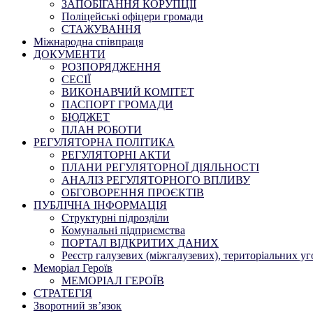
ЗАПОБІГАННЯ КОРУПЦІЇ
Поліцейські офіцери громади
СТАЖУВАННЯ
Міжнародна співпраця
ДОКУМЕНТИ
РОЗПОРЯДЖЕННЯ
СЕСІЇ
ВИКОНАВЧИЙ КОМІТЕТ
ПАСПОРТ ГРОМАДИ
БЮДЖЕТ
ПЛАН РОБОТИ
РЕГУЛЯТОРНА ПОЛІТИКА
РЕГУЛЯТОРНІ АКТИ
ПЛАНИ РЕГУЛЯТОРНОЇ ДІЯЛЬНОСТІ
АНАЛІЗ РЕГУЛЯТОРНОГО ВПЛИВУ
ОБГОВОРЕННЯ ПРОЄКТІВ
ПУБЛІЧНА ІНФОРМАЦІЯ
Структурні підрозділи
Комунальні підприємства
ПОРТАЛ ВІДКРИТИХ ДАНИХ
Реєстр галузевих (міжгалузевих), територіальних уг
Меморіал Героїв
МЕМОРІАЛ ГЕРОЇВ
СТРАТЕГІЯ
Зворотний зв’язок