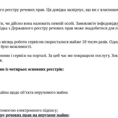
го реєстру речових прав. Ця довідка засвідчує, що ви є власник
и, чи дійсно вона належить певній особі. Замовляєте інфодовідку
овідка з Державного реєстру речових прав може знадобитися для
За місяць роботи сервісом скористалися майже 18 тисяч разів. Од
 було можливості.
ними і сервіси на порталі. За цей час ми покращили послугу. Зок
я.
но із чотирьох основних реєстрів:
майна щодо об’єкта нерухомого майна
допомогою електронного підпису;
ру речових прав на нерухоме майно
;