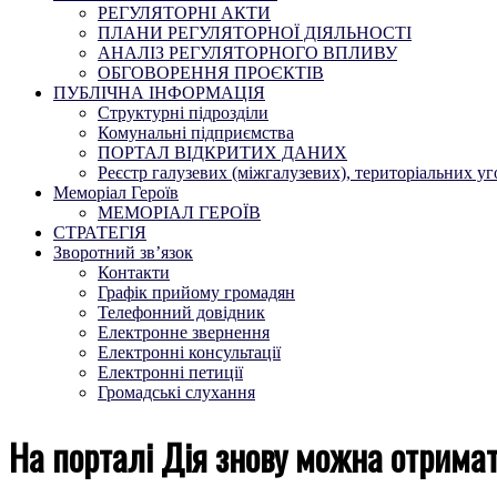
РЕГУЛЯТОРНІ АКТИ
ПЛАНИ РЕГУЛЯТОРНОЇ ДІЯЛЬНОСТІ
АНАЛІЗ РЕГУЛЯТОРНОГО ВПЛИВУ
ОБГОВОРЕННЯ ПРОЄКТІВ
ПУБЛІЧНА ІНФОРМАЦІЯ
Структурні підрозділи
Комунальні підприємства
ПОРТАЛ ВІДКРИТИХ ДАНИХ
Реєстр галузевих (міжгалузевих), територіальних уг
Меморіал Героїв
МЕМОРІАЛ ГЕРОЇВ
СТРАТЕГІЯ
Зворотний зв’язок
Контакти
Графік прийому громадян
Телефонний довідник
Електронне звернення
Електронні консультації
Електронні петиції
Громадські слухання
На порталі Дія знову можна отримат