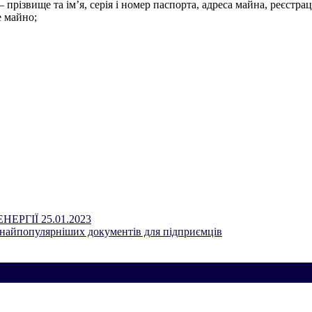
 прізвище та ім’я, серія і номер паспорта, адреса майна, реєстр
е майно;
РГІЇ 25.01.2023
з найпопулярніших документів для підприємців