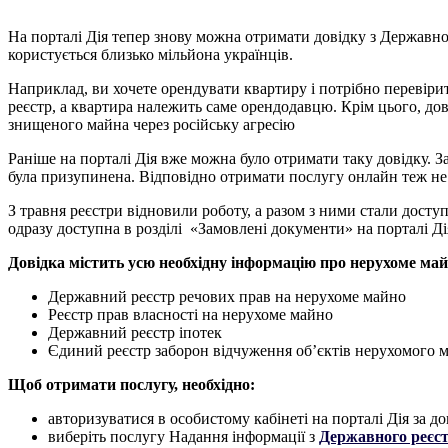
На порталі Дія тепер знову можна отримати довідку з Державно
користується близько мільйона українців.
Наприклад, ви хочете орендувати квартиру і потрібно перевірит
реєстр, а квартира належить саме орендодавцю. Крім цього, д
знищеного майна через російську агресію
Раніше на порталі Дія вже можна було отримати таку довідку. 
була призупинена. Відповідно отримати послугу онлайн теж не
З травня реєстри відновили роботу, а разом з ними стали доступ
одразу доступна в розділі «Замовлені документи» на порталі Ді
Довідка містить усю необхідну інформацію про нерухоме май
Державний реєстр речових прав на нерухоме майно
Реєстр прав власності на нерухоме майно
Державний реєстр іпотек
Єдиний реєстр заборон відчуження об’єктів нерухомого 
Щоб отримати послугу, необхідно:
авторизуватися в особистому кабінеті на порталі Дія за 
виберіть послугу Надання інформації з
Державного реєст