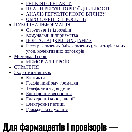
РЕГУЛЯТОРНІ АКТИ
ПЛАНИ РЕГУЛЯТОРНОЇ ДІЯЛЬНОСТІ
АНАЛІЗ РЕГУЛЯТОРНОГО ВПЛИВУ
ОБГОВОРЕННЯ ПРОЄКТІВ
ПУБЛІЧНА ІНФОРМАЦІЯ
Структурні підрозділи
Комунальні підприємства
ПОРТАЛ ВІДКРИТИХ ДАНИХ
Реєстр галузевих (міжгалузевих), територіальних
угод, колективних договорів
Меморіал Героїв
МЕМОРІАЛ ГЕРОЇВ
СТРАТЕГІЯ
Зворотний зв’язок
Контакти
Графік прийому громадян
Телефонний довідник
Електронне звернення
Електронні консультації
Електронні петиції
Громадські слухання
Для фармацевтів і провізорів —