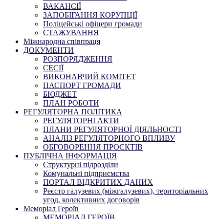
ВАКАНСІЇ
ЗАПОБІГАННЯ КОРУПЦІЇ
Поліцейські офіцери громади
СТАЖУВАННЯ
Міжнародна співпраця
ДОКУМЕНТИ
РОЗПОРЯДЖЕННЯ
СЕСІЇ
ВИКОНАВЧИЙ КОМІТЕТ
ПАСПОРТ ГРОМАДИ
БЮДЖЕТ
ПЛАН РОБОТИ
РЕГУЛЯТОРНА ПОЛІТИКА
РЕГУЛЯТОРНІ АКТИ
ПЛАНИ РЕГУЛЯТОРНОЇ ДІЯЛЬНОСТІ
АНАЛІЗ РЕГУЛЯТОРНОГО ВПЛИВУ
ОБГОВОРЕННЯ ПРОЄКТІВ
ПУБЛІЧНА ІНФОРМАЦІЯ
Структурні підрозділи
Комунальні підприємства
ПОРТАЛ ВІДКРИТИХ ДАНИХ
Реєстр галузевих (міжгалузевих), територіальних
угод, колективних договорів
Меморіал Героїв
МЕМОРІАЛ ГЕРОЇВ