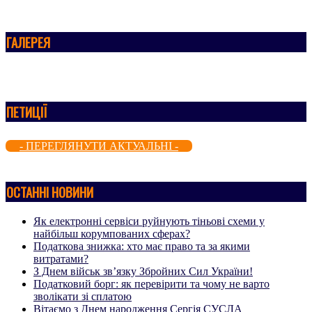
ГАЛЕРЕЯ
ПЕТИЦІЇ
- ПЕРЕГЛЯНУТИ АКТУАЛЬНІ -
ОСТАННІ НОВИНИ
Як електронні сервіси руйнують тіньові схеми у
найбільш корумпованих сферах?
Податкова знижка: хто має право та за якими
витратами?
З Днем військ зв’язку Збройних Сил України!
Податковий борг: як перевірити та чому не варто
зволікати зі сплатою
Вітаємо з Днем народження Сергія СУСЛА