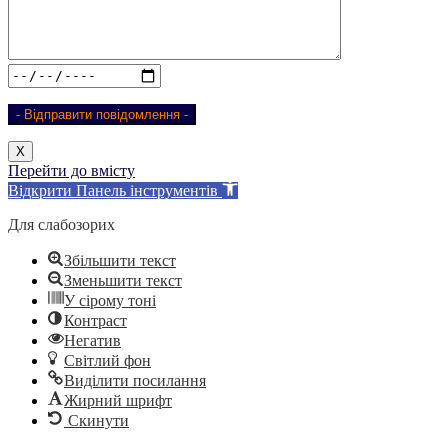
Х
Перейти до вмісту
Відкрити Панель інструментів
Для слабозорих
Збільшити текст
Зменьшити текст
У сірому тоні
Контраст
Негатив
Світлий фон
Виділити посилання
Жирний шрифт
Скинути