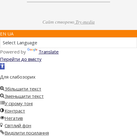
Сайт створено
Try-media
EN UA
Powered by
Translate
Перейти до вмісту
Відкрити
Панель
Для слабозорих
інструментів
Збільшити текст
Зменьшити текст
У сірому тоні
Контраст
Негатив
Світлий фон
Виділити посилання