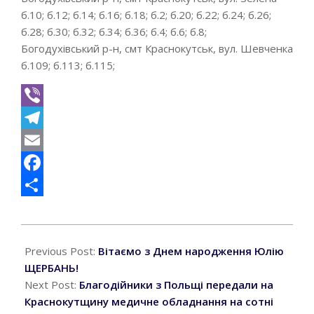
б.10; б.12; б.14; б.16; б.18; б.2; б.20; б.22; б.24; б.26;
б.28; б.30; б.32; б.34; б.36; б.4; б.6; б.8;
Богодухівський р-н, смт Краснокутськ, вул. Шевченка
б.109; б.113; б.115;
Viber
Telegram
Email
Facebook
Поділитися
2022-
09-
Previous Post:
Вітаємо з Днем народження Юлію
06
ЩЕРБАНЬ!
Next Post:
Благодійники з Польщі передали на
Краснокутщину медичне обладнання на сотні