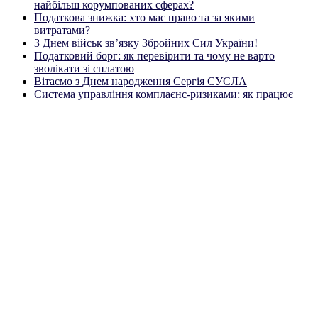
найбільш корумпованих сферах?
Податкова знижка: хто має право та за якими
витратами?
З Днем військ зв’язку Збройних Сил України!
Податковий борг: як перевірити та чому не варто
зволікати зі сплатою
Вітаємо з Днем народження Сергія СУСЛА
Система управління комплаєнс-ризиками: як працює