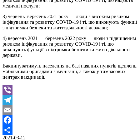
ризиком інфікування та розвитку COVID-19 і ті, що надають
медичні послуги;
3) червень–вересень 2021 року — люди з високим ризиком
інфікування та розвитку COVID-19 і ті, що виконують функції
з підтримки безпеки та життєдіяльності держави;
4) вересень 2021 — березень 2022 року — люди з підвищеним
ризиком інфікування та розвитку COVID-19 і ті, що
виконують функції з підтримки безпеки та життєдіяльності
держави.
Вакцинуватимуть населення на базі наявних пунктів щеплень,
мобільними бригадами з імунізації, а також у тимчасових
центрах вакцинації.
Viber
Telegram
Email
Facebook
2021-03-12
Поділитися