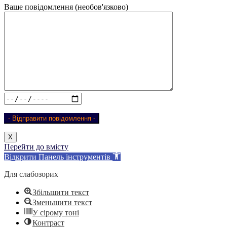
Ваше повідомлення (необов'язково)
Х
Перейти до вмісту
Відкрити Панель інструментів
Для слабозорих
Збільшити текст
Зменьшити текст
У сірому тоні
Контраст