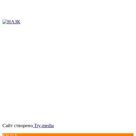
Сайт створено
Try-media
EN UA