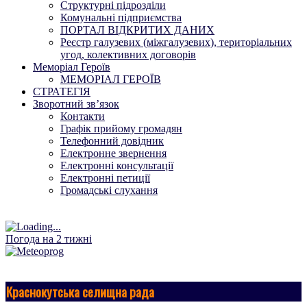
Структурні підрозділи
Комунальні підприємства
ПОРТАЛ ВІДКРИТИХ ДАНИХ
Реєстр галузевих (міжгалузевих), територіальних
угод, колективних договорів
Меморіал Героїв
МЕМОРІАЛ ГЕРОЇВ
СТРАТЕГІЯ
Зворотний зв’язок
Контакти
Графік прийому громадян
Телефонний довідник
Електронне звернення
Електронні консультації
Електронні петиції
Громадські слухання
Погода на 2 тижні
Краснокутська селищна рада