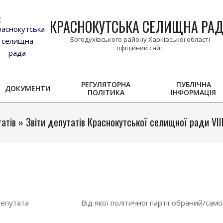
КРАСНОКУТСЬКА СЕЛИЩНА РА
Богодухівського району Харківської області
РЕГУЛЯТОРНА
ПУБЛІЧНА
ДОКУМЕНТИ
ПОЛІТИКА
ІНФОРМАЦІЯ
Primary
Navigation
Menu
татів »
Звіти депутатів Краснокутської селищної ради VII
депутата
Від якої політичної партії обраний/са