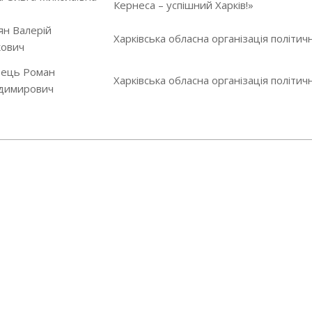
Кернеса – успішний Харків!»
ян Валерій
Харківська обласна організація політичн
кович
вець Роман
Харківська обласна організація політичн
димирович