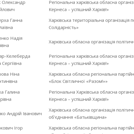
к Олександр
Регіональна харківська обласна організа
йлович
Кернеса – успішний Харків!»
ерха Ганна
Харківська територіальна організація п
лаївна
Солідарність»
енко Надія
Харківська обласна організація політичн
івна
ар-Келеберда
Регіональна харківська обласна організа
 Сергіївна
Кернеса – успішний Харків!»
ова Ніна
Харківська обласна регіональна партійна
нтинівна
«Блок Світличної «Разом!»»
ка Галина
Регіональна Харківська обласна організа
рівна
Кернеса – успішний Харків!»
Харківська обласна організація політичн
ко Андрій Іванович
об’єднання «Батьківщина»
кович Ігор
Харківська обласна регіональна партійна