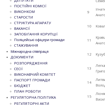
ДЕПУТАТИ
Семе
ПОСТІЙНІ КОМІСІЇ
Ігнат
ВИКОНКОМ
9
Анато
СТАРОСТИ
СТРУКТУРА АПАРАТУ
10
Ковал
ВАКАНСІЇ
ЗАПОБІГАННЯ КОРУПЦІЇ
Кравц
Поліцейські офіцери громади
11
Анато
СТАЖУВАННЯ
Міжнародна співпраця
12
Кузуб
ДОКУМЕНТИ
РОЗПОРЯДЖЕННЯ
Легка
13
СЕСІЇ
Григо
ВИКОНАВЧИЙ КОМІТЕТ
Литви
ПАСПОРТ ГРОМАДИ
14
Воло
БЮДЖЕТ
ПЛАН РОБОТИ
Лісня
15
РЕГУЛЯТОРНА ПОЛІТИКА
Васил
РЕГУЛЯТОРНІ АКТИ