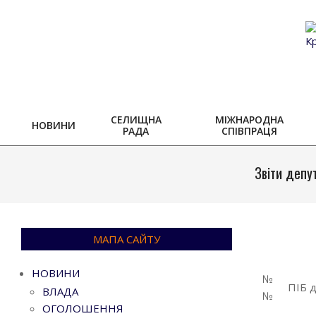
Skip
to
content
СЕЛИЩНА
МІЖНАРОДНА
НОВИНИ
РАДА
СПІВПРАЦЯ
Звіти депу
МАПА САЙТУ
Go to top
НОВИНИ
№
ПІБ 
ВЛАДА
№
ОГОЛОШЕННЯ