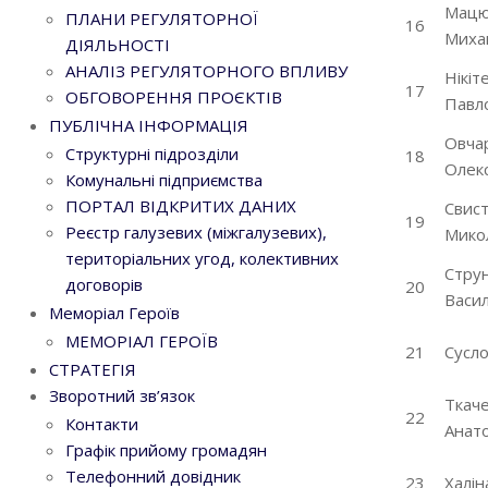
Мацюк
ПЛАНИ РЕГУЛЯТОРНОЇ
16
Миха
ДІЯЛЬНОСТІ
АНАЛІЗ РЕГУЛЯТОРНОГО ВПЛИВУ
Нікіт
17
ОБГОВОРЕННЯ ПРОЄКТІВ
Павл
ПУБЛІЧНА ІНФОРМАЦІЯ
Овча
Структурні підрозділи
18
Олекс
Комунальні підприємства
ПОРТАЛ ВІДКРИТИХ ДАНИХ
Свис
19
Реєстр галузевих (міжгалузевих),
Мико
територіальних угод, колективних
Стру
договорів
20
Васи
Меморіал Героїв
МЕМОРІАЛ ГЕРОЇВ
21
Сусло
СТРАТЕГІЯ
Зворотний зв’язок
Ткач
22
Контакти
Анато
Графік прийому громадян
Телефонний довідник
23
Халін