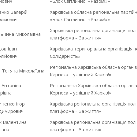
нович
«Блок Світличної «Разом!»»
енко Валерій
Харківська обласна регіональна партійна
лійович
«Блок Світличної «Разом!»»
Харківська регіональна організація пол
ь Інна Миколаївна
платформа – За життя»
ов Іван
Харківська територіальна організація п
лійович
Солідарність»
Регіональна Харківська обласна організа
 Тетяна Миколаївна
Кернеса – успішний Харків!»
 Антоніна
Регіональна Харківська обласна організа
рівна
Кернеса – успішний Харків!»
ненко Ігор
Харківська регіональна організація пол
димирович
платформа – За життя»
к Валентина
Харківська регіональна організація пол
івна
платформа – За життя»