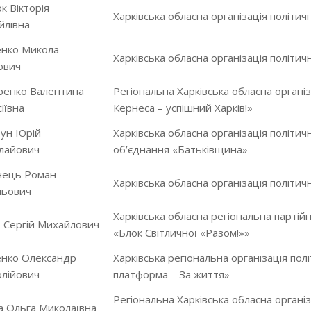
 Вікторія
Харківська обласна організація політичн
йлівна
енко Микола
Харківська обласна організація політичн
ович
ренко Валентина
Регіональна Харківська обласна організа
іївна
Кернеса – успішний Харків!»
тун Юрій
Харківська обласна організація політичн
лайович
об’єднання «Батьківщина»
нець Роман
Харківська обласна організація політичн
льович
Харківська обласна регіональна партійна
 Сергій Михайлович
«Блок Світличної «Разом!»»
енко Олександр
Харківська регіональна організація пол
лійович
платформа – За життя»
Регіональна Харківська обласна організа
а Ольга Миколаївна