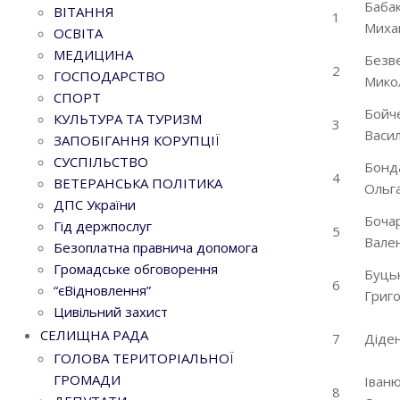
Баба
ВІТАННЯ
1
Миха
ОСВІТА
МЕДИЦИНА
Безв
2
ГОСПОДАРСТВО
Мико
СПОРТ
Бойч
КУЛЬТУРА ТА ТУРИЗМ
3
Васил
ЗАПОБІГАННЯ КОРУПЦІЇ
СУСПІЛЬСТВО
Бонд
4
ВЕТЕРАНСЬКА ПОЛІТИКА
Ольга
ДПС України
Бочар
Гід держпослуг
5
Вале
Безоплатна правнича допомога
Громадське обговорення
Буць
6
“єВідновлення”
Григо
Цивільний захист
СЕЛИЩНА РАДА
7
Діден
ГОЛОВА ТЕРИТОРІАЛЬНОЇ
ГРОМАДИ
Іваню
8