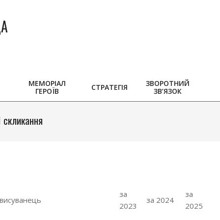
ДА
Sear
МЕМОРІАЛ
ЗВОРОТНИЙ
СТРАТЕГІЯ
ГЕРОЇВ
ЗВ’ЯЗОК
I скликання
за
за
мовисуванець
за 2024
2023
2025