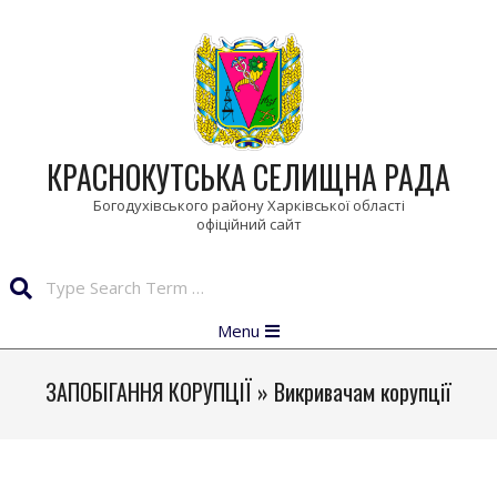
Skip
to
content
КРАСНОКУТСЬКА СЕЛИЩНА РАДА
Богодухівського району Харківської області
Search
Primary
Menu
Navigation
Menu
ЗАПОБІГАННЯ КОРУПЦІЇ »
Викривачам корупції