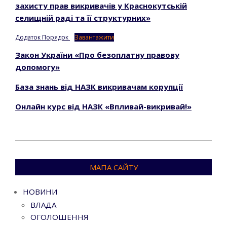
захисту прав викривачів у Краснокутській
селищній раді та її структурних»
Додаток Порядок
Завантажити
Закон України «Про безоплатну правову
допомогу»
База знань від НАЗК викривачам корупції
Онлайн курс від НАЗК «Впливай-викривай!»
2024-
09-
МАПА САЙТУ
27
НОВИНИ
ВЛАДА
ОГОЛОШЕННЯ