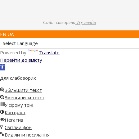
Сайт створено
Try-media
EN UA
Powered by
Translate
Перейти до вмісту
Відкрити
Панель
Для слабозорих
інструментів
Збільшити текст
Зменьшити текст
У сірому тоні
Контраст
Негатив
Світлий фон
Виділити посилання