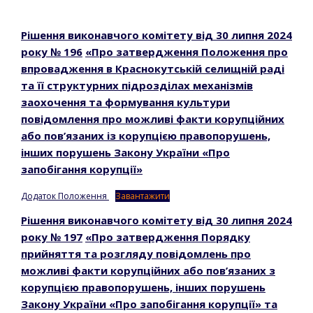
Go to top
Рішення виконавчого комітету
від 30 липня 2024
року № 196
«Про затвердження Положення про
впровадження в Краснокутській селищній раді
та її структурних підрозділах механізмів
заохочення та формування культури
повідомлення про можливі факти корупційних
або пов’язаних із корупцією правопорушень,
інших порушень Закону України «Про
запобігання корупції»
Додаток Положення
Завантажити
Рішення виконавчого комітету
від 30 липня 2024
року № 197
«Про затвердження Порядку
прийняття та розгляду повідомлень про
можливі факти корупційних або пов’язаних з
корупцією правопорушень, інших порушень
Закону України «Про запобігання корупції» та