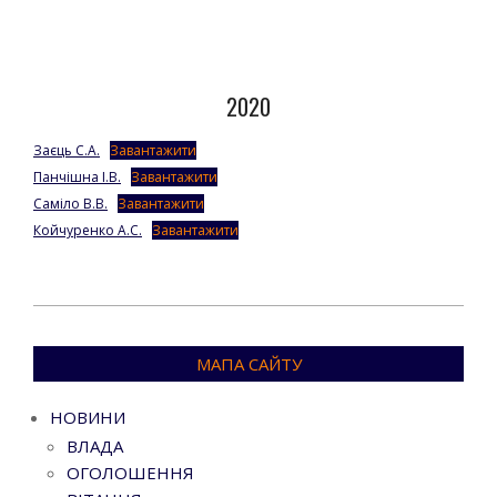
Go to top
2020
Заєць С.А.
Завантажити
Панчішна І.В.
Завантажити
Саміло В.В.
Завантажити
Койчуренко А.С.
Завантажити
2023-
12-
МАПА САЙТУ
27
НОВИНИ
ВЛАДА
ОГОЛОШЕННЯ