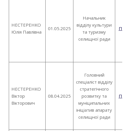
Начальник
НЕСТЕРЕНКО
відділу культури
01.05.2025
Пові
Юлія Павлівна
та туризму
селищної ради
Головний
спеціаліст відділу
НЕСТЕРЕНКО
стратегічного
Віктор
08.04.2025
розвитку та
Пові
Вікторович
муніципальних
ініціатив апарату
селищної ради