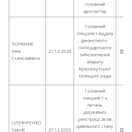
головний
архітектор
Головний
спеціаліст відділу
фінансового-
ТОРЯНИК
господарського
Інна
27.12.2023
Пові
забезпечення
Станіславівна
апарату
Краснокутської
селищної ради
Головний
спеціаліст з
питань
державної
реєстрації актів
ОЛЕФІРЕНКО
цивільного стану
Сергій
27.12.2023
Пові