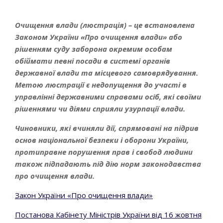
Go to top
Очищення влади (люстрація) – це встановлена
Законом України «Про очищення влади» або
рішенням суду заборона окремим особам
обіймати певні посади в системі органів
державної влади та місцевого самоврядування.
Метою люстрації є недопущення до участі в
управлінні державними справами осіб, які своїми
рішеннями чи діями сприяли узурпації влади.
Чиновники, які вчиняли дії, спрямовані на підрив
основ національної безпеки і оборони України,
протиправне порушення прав і свобод людини
також підпадають під дію норм законодавства
про очищення влади.
Закон України «Про очищення влади»
Постанова Кабінету Міністрів України від 16 жовтня