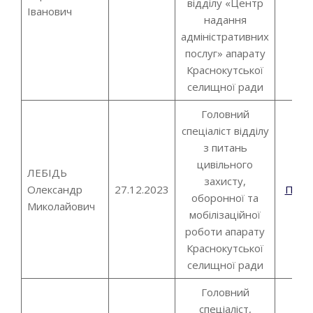
відділу «Центр
Іванович
надання
адміністративних
послуг» апарату
Краснокутської
селищної ради
Головний
спеціаліст відділу
з питань
цивільного
ЛЕБІДЬ
захисту,
Олександр
27.12.2023
Пові
оборонної та
Миколайович
мобілізаційної
роботи апарату
Краснокутської
селищної ради
Головний
спеціаліст,