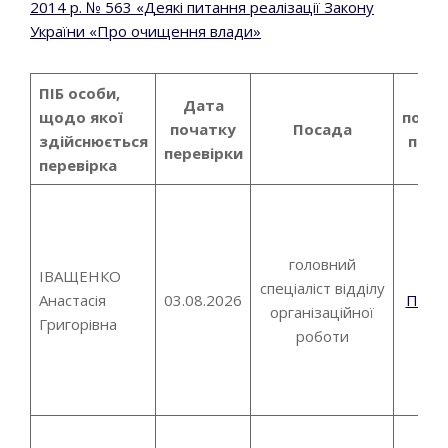
2014 р. № 563 «Деякі питання реалізації Закону
України «Про очищення влади»
ПІБ особи,
К
Дата
щодо якої
пові
початку
Посада
здійснюється
про 
перевірки
перевірка
пер
головний
ІВАЩЕНКО
спеціаліст відділу
Анастасія
03.08.2026
Пові
організаційної
Григорівна
роботи