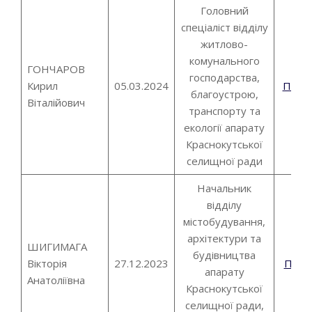
Головний
спеціаліст відділу
житлово-
комунального
ГОНЧАРОВ
господарства,
Кирил
05.03.2024
Пові
благоустрою,
Віталійович
транспорту та
екології апарату
Краснокутської
селищної ради
Начальник
відділу
містобудування,
архітектури та
ШИГИМАГА
будівництва
Вікторія
27.12.2023
Пові
апарату
Анатоліївна
Краснокутської
селищної ради,