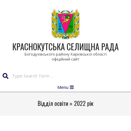
Skip
to
content
КРАСНОКУТСЬКА СЕЛИЩНА РАДА
Богодухівського району Харківської області
Search
Primary
Menu
Navigation
Menu
Відділ освіти »
2022 рік