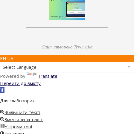
Сайт створено
Try-media
EN UA
Powered by
Translate
Перейти до вмісту
Відкрити
Панель
Для слабозорих
інструментів
Збільшити текст
Зменьшити текст
У сірому тоні
Контраст