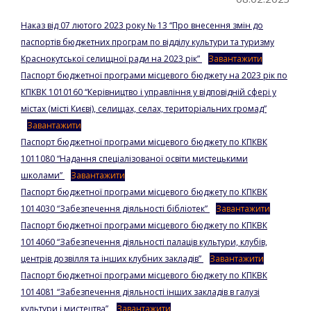
Наказ від 07 лютого 2023 року № 13 “Про внесення змін до
паспортів бюджетних програм по відділу культури та туризму
Краснокутської селищної ради на 2023 рік”
Завантажити
Паспорт бюджетної програми місцевого бюджету на 2023 рік по
КПКВК 1010160 “Керівництво і управління у відповідній сфері у
містах (місті Києві), селищах, селах, територіальних громад”
Завантажити
Паспорт бюджетної програми місцевого бюджету по КПКВК
1011080 “Надання спеціалізованої освіти мистецькими
школами”
Завантажити
Паспорт бюджетної програми місцевого бюджету по КПКВК
1014030 “Забезпечення діяльності бібліотек”
Завантажити
Паспорт бюджетної програми місцевого бюджету по КПКВК
1014060 “Забезпечення діяльності палаців культури, клубів,
центрів дозвілля та інших клубних закладів”
Завантажити
Паспорт бюджетної програми місцевого бюджету по КПКВК
1014081 “Забезпечення діяльності інших закладів в галузі
культури і мистецтва”
Завантажити