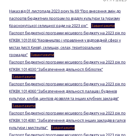
Наказ від 01 листопада 2023 року № 69 “Про внесення змін до
паспортів бюджетних програм по відділу культури та туризму
Краснокутської селищної ради на 2023 рік”
Завантажити
Паспорт бюджетної програми місцевого бюджету на 2023 рік по
КПКВК 1010160 “Керівництво і управління у відповідній сфері у
містах (місті Києві), селищах, селах, територіальних
громадах”
Завантажити
Паспорт бюджетної програми місцевого бюджету на 2023 рік по
КПКВК 1014030 “Забезпечення діяльності бібліотек”
Завантажити
Паспорт бюджетної програми місцевого бюджету на 2023 рік по
КПКВК 1014060 “Забезпечення діяльності палаців і будинків
культури, клубів, центрів дозвілля та інших клубних закладів”
Завантажити
Паспорт бюджетної програми місцевого бюджету на 2023 рік по
КПКВК 1014081 “Забезпечення діяльності інших закладів в галузі
культури і мистецтва”
Завантажити
Паспорт бюджетної програми місцевого бюджету на 2023 рік по