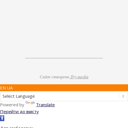
Сайт створено
Try-media
EN UA
Powered by
Translate
Перейти до вмісту
Відкрити
Панель