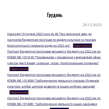
Go to top
Грудень
20.12.2022
Наказ від 19 грудня 2022 року № 46 “Про внесення змін до
паспортів бюджетних програм по відділу культури та туризму
Краснокутської селищної ради на 2022 рік”
Завантажити
Паспорт бюджетної програми місцевого бюджету на 2022 рік по
КПКВК МБ 1010160 “”Керівництво і управління у відповідній сфері
у містах (місті Києві), селищах, селах, територіальних громадах”
Завантажити
Паспорт бюджетної програми місцевого бюджету на 2022 рік по
КПКВК МБ 1014060 “Забезпечення діяльності палаців і будинків
культури, клубів, центрів дозвілля та інших клубних закладів”
Завантажити
Паспорт бюджетної програми місцевого бюджету на 2022 рік по
КПКВК МБ 1014081 “Забезпечення діяльності інших закладів в