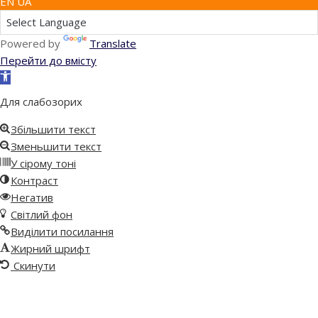
EN UA
Powered by
Translate
Перейти до вмісту
Відкрити
Панель
Для слабозорих
інструментів
Збільшити текст
Зменьшити текст
У сірому тоні
Контраст
Негатив
Світлий фон
Виділити посилання
Жирний шрифт
Скинути