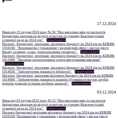
Go to top
27.12.2024
Наказ від 25 грудня 2024 року № 56 “Про внесення змін до паспортів
бюджетних програм по відділу культури та туризму Краснокутської
селищної ради на 2024 рік”
Завантажити
Паспорт_бюджетної_програми_місцевого бюджету на 2024 рік по КПКВК
1010160_”Керівництво і управління у відповідній сфері у містах (місті
Києві), селищах, селах, територіальних громадах”
Завантажити
Паспорт_бюджетної_програми_місцевого бюджету на 2024 рік по КПКВК
1011080_”Надання спеціалізованої освіти мистецькими школами”
Завантажити
Паспорт_бюджетної_програми_місцевого бюджету на 2024 рік по КПКВК
1014030_”Забезпечення діяльності бібліотек”
Завантажити
Паспорт_бюджетної_програми місцевого бюджету на 2024 рік по КПКВК
1014060_”Забезпечення діяльності палаців i будинків культури, клубів,
центрів дозвілля та iнших клубних закладів”
Завантажити
03.12.2024
Наказ від 03 грудня 2024 року № 53 “Про внесення змін до паспортів
бюджетних програм по відділу культури та туризму Краснокутської
селищної ради на 2024 рік”
Завантажити
Паспорт бюджетної програми місцевого бюджету на 2024 рік по КПКВК
1010160 “Керівництво і управління у відповідній сфері у містах (місті