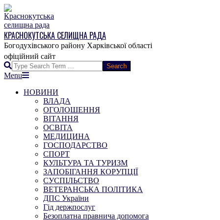
Skip
to
content
КРАСНОКУТСЬКА СЕЛИЩНА РАДА
Богодухівського району Харківської області
Search
Primary
Menu
Navigation
НОВИНИ
Menu
ВЛАДА
ОГОЛОШЕННЯ
ВІТАННЯ
ОСВІТА
МЕДИЦИНА
ГОСПОДАРСТВО
СПОРТ
КУЛЬТУРА ТА ТУРИЗМ
ЗАПОБІГАННЯ КОРУПЦІЇ
СУСПІЛЬСТВО
ВЕТЕРАНСЬКА ПОЛІТИКА
ДПС України
Гід держпослуг
Безоплатна правнича допомога