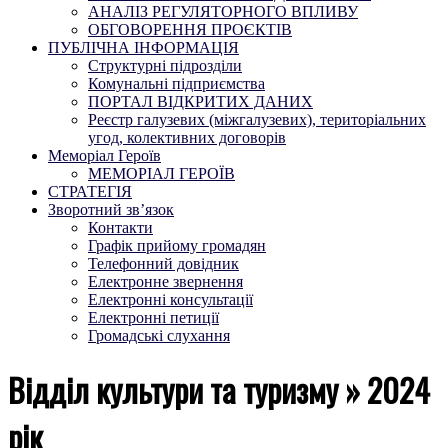
АНАЛІЗ РЕГУЛЯТОРНОГО ВПЛИВУ
ОБГОВОРЕННЯ ПРОЄКТІВ
ПУБЛІЧНА ІНФОРМАЦІЯ
Структурні підрозділи
Комунальні підприємства
ПОРТАЛ ВІДКРИТИХ ДАНИХ
Реєстр галузевих (міжгалузевих), територіальних
угод, колективних договорів
Меморіал Героїв
МЕМОРІАЛ ГЕРОЇВ
СТРАТЕГІЯ
Зворотний зв’язок
Контакти
Графік прийому громадян
Телефонний довідник
Електронне звернення
Електронні консультації
Електронні петиції
Громадські слухання
Відділ культури та туризму »
2024
рік