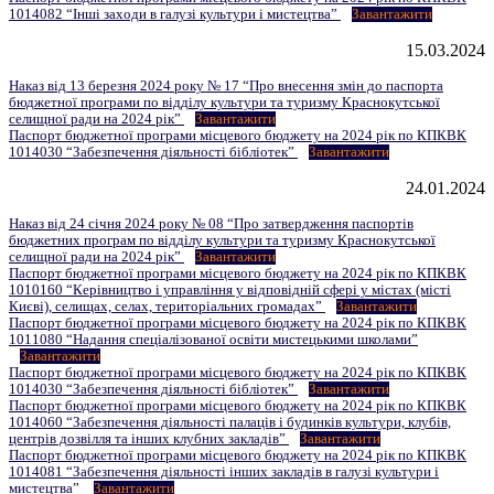
1014082 “Інші заходи в галузі культури і мистецтва”
Завантажити
15.03.2024
Наказ від 13 березня 2024 року № 17 “Про внесення змін до паспорта
бюджетної програми по відділу культури та туризму Краснокутської
селищної ради на 2024 рік”
Завантажити
Паспорт бюджетної програми місцевого бюджету на 2024 рік по КПКВК
1014030 “Забезпечення діяльності бібліотек”
Завантажити
24.01.2024
Наказ від 24 січня 2024 року № 08 “Про затвердження паспортів
бюджетних програм по відділу культури та туризму Краснокутської
селищної ради на 2024 рік”
Завантажити
Паспорт бюджетної програми місцевого бюджету на 2024 рік по КПКВК
1010160 “Керівництво і управління у відповідній сфері у містах (місті
Києві), селищах, селах, територіальних громадах”
Завантажити
Паспорт бюджетної програми місцевого бюджету на 2024 рік по КПКВК
1011080 “Надання спеціалізованої освіти мистецькими школами”
Завантажити
Паспорт бюджетної програми місцевого бюджету на 2024 рік по КПКВК
1014030 “Забезпечення діяльності бібліотек”
Завантажити
Паспорт бюджетної програми місцевого бюджету на 2024 рік по КПКВК
1014060 “Забезпечення діяльності палаців i будинків культури, клубів,
центрів дозвілля та iнших клубних закладів”
Завантажити
Паспорт бюджетної програми місцевого бюджету на 2024 рік по КПКВК
1014081 “Забезпечення діяльності інших закладів в галузі культури і
мистецтва”
Завантажити