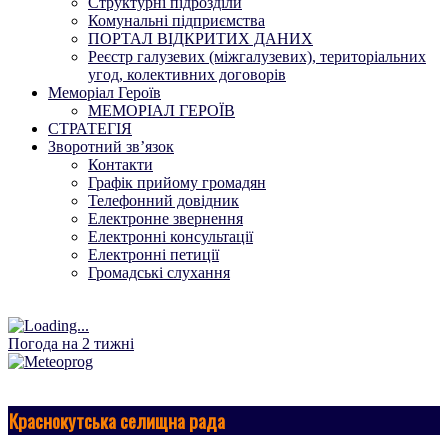
Структурні підрозділи
Комунальні підприємства
ПОРТАЛ ВІДКРИТИХ ДАНИХ
Реєстр галузевих (міжгалузевих), територіальних
угод, колективних договорів
Меморіал Героїв
МЕМОРІАЛ ГЕРОЇВ
СТРАТЕГІЯ
Зворотний зв’язок
Контакти
Графік прийому громадян
Телефонний довідник
Електронне звернення
Електронні консультації
Електронні петиції
Громадські слухання
Погода на 2 тижні
Краснокутська селищна рада