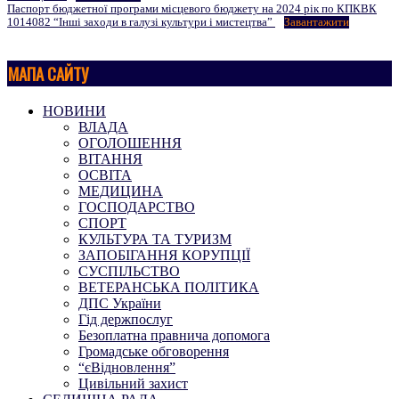
Паспорт бюджетної програми місцевого бюджету на 2024 рік по КПКВК
1014082 “Інші заходи в галузі культури і мистецтва”
Завантажити
2024-
01-
МАПА САЙТУ
24
НОВИНИ
ВЛАДА
ОГОЛОШЕННЯ
ВІТАННЯ
ОСВІТА
МЕДИЦИНА
ГОСПОДАРСТВО
СПОРТ
КУЛЬТУРА ТА ТУРИЗМ
ЗАПОБІГАННЯ КОРУПЦІЇ
СУСПІЛЬСТВО
ВЕТЕРАНСЬКА ПОЛІТИКА
ДПС України
Гід держпослуг
Безоплатна правнича допомога
Громадське обговорення
“єВідновлення”
Цивільний захист