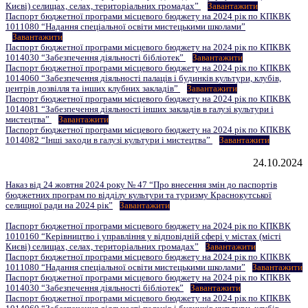
Києві) селищах, селах, територіальних громадах”
Завантажити
Паспорт бюджетної програми місцевого бюджету на 2024 рік по КПКВК
1011080 “Надання спеціальної освіти мистецькими школами”
Завантажити
Паспорт бюджетної програми місцевого бюджету на 2024 рік по КПКВК
1014030 “Забезпечення діяльності бібліотек”
Завантажити
Паспорт бюджетної програми місцевого бюджету на 2024 рік по КПКВК
1014060 “Забезпечення діяльності палаців і будинків культури, клубів,
центрів дозвілля та інших клубних закладів”
Завантажити
Паспорт бюджетної програми місцевого бюджету на 2024 рік по КПКВК
1014081 “Забезпечення діяльності інших закладів в галузі культури і
мистецтва”
Завантажити
Паспорт бюджетної програми місцевого бюджету на 2024 рік по КПКВК
1014082 “Інші заходи в галузі культури і мистецтва”
Завантажити
24.10.2024
Наказ від 24 жовтня 2024 року № 47 “Про внесення змін до паспортів
бюджетних програм по відділу культури та туризму Краснокутської
селищної ради на 2024 рік”
Завантажити
Паспорт бюджетної програми місцевого бюджету на 2024 рік по КПКВК
1010160 “Керівництво і управління у відповідній сфері у містах (місті
Києві) селищах, селах, територіальних громадах”
Завантажити
Паспорт бюджетної програми місцевого бюджету на 2024 рік по КПКВК
1011080 “Надання спеціальної освіти мистецькими школами”
Завантажити
Паспорт бюджетної програми місцевого бюджету на 2024 рік по КПКВК
1014030 “Забезпечення діяльності бібліотек”
Завантажити
Паспорт бюджетної програми місцевого бюджету на 2024 рік по КПКВК