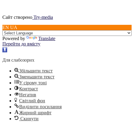
Сайт створено
Try-media
EN UA
Powered by
Translate
Перейти до вмісту
Відкрити
Панель
інструментів
Для слабозорих
Збільшити текст
Зменьшити текст
У сірому тоні
Контраст
Негатив
Світлий фон
Виділити посилання
Жирний шрифт
Скинути