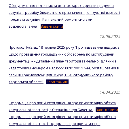
Обґрунтування технічних та якісних характеристик предмета
закупівлі, розміру бюджетного призначення, очікуваної вартості
предмета закупівлі, Капітальний ремонт системи
водопостачання
Завантажити
18.06.2025
Протокол № 2 від 18 червня 2025 року “Про підведення підсумків
щодо проведення громадських обговорень по містобудівній
документації – «Детальний план території земельної ділянки з
кадастровим номером 6323555100:01:001:1644, розташованої в
селищі Краснокутськ, вул. Миру, 139 Богодухівського району
Харківської області”
Завантажити
14.04.2025
Інформація про прийняття рішення про приватизацію об’єкта
комунальної власності, с.Степанівка вул.Баченка
Завантажити
Інформація про прийняття рішення про приватизацію об’єкта
комунальної власності Інформація про приватизацію,