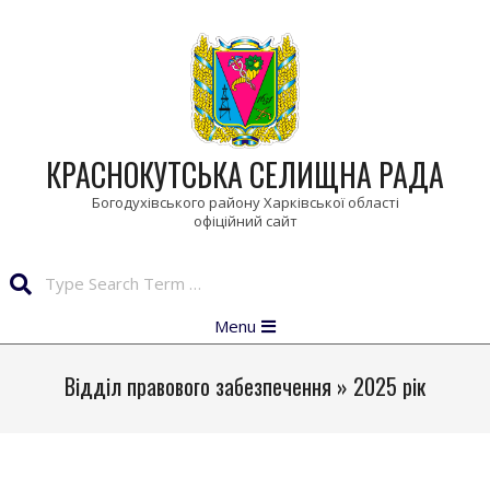
Skip
to
content
КРАСНОКУТСЬКА СЕЛИЩНА РАДА
Богодухівського району Харківської області
Search
Primary
Menu
Navigation
Menu
Відділ правового забезпечення »
2025 рік