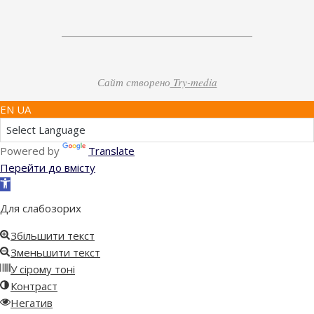
Сайт створено
Try-media
EN UA
Powered by
Translate
Перейти до вмісту
Відкрити
Панель
Для слабозорих
інструментів
Збільшити текст
Зменьшити текст
У сірому тоні
Контраст
Негатив