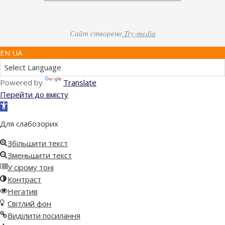
Сайт створено
Try-media
EN UA
Powered by
Translate
Перейти до вмісту
Відкрити
Панель
Для слабозорих
інструментів
Збільшити текст
Зменьшити текст
У сірому тоні
Контраст
Негатив
Світлий фон
Виділити посилання