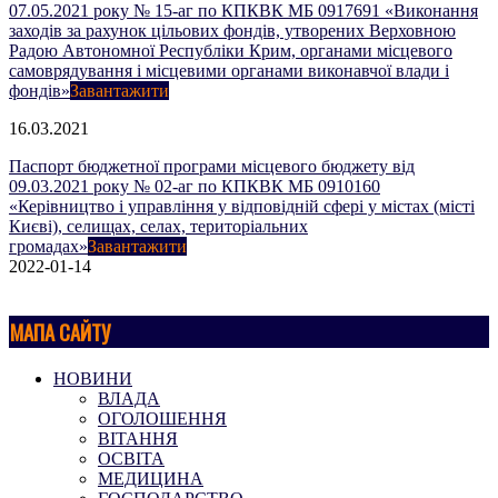
07.05.2021 року № 15-аг по КПКВК МБ 0917691 «Виконання
заходів за рахунок цільових фондів, утворених Верховною
Радою Автономної Республіки Крим, органами місцевого
самоврядування і місцевими органами виконавчої влади і
фондів»
Завантажити
16.03.2021
Паспорт бюджетної програми місцевого бюджету від
09.03.2021 року № 02-аг по КПКВК МБ 0910160
«Керівництво і управління у відповідній сфері у містах (місті
Києві), селищах, селах, територіальних
громадах»
Завантажити
2022-01-14
МАПА САЙТУ
НОВИНИ
ВЛАДА
ОГОЛОШЕННЯ
ВІТАННЯ
ОСВІТА
МЕДИЦИНА