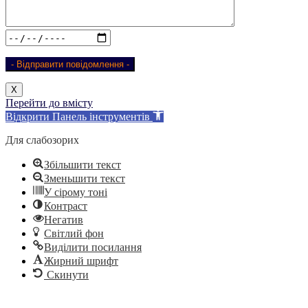
Х
Перейти до вмісту
Відкрити Панель інструментів
Для слабозорих
Збільшити текст
Зменьшити текст
У сірому тоні
Контраст
Негатив
Світлий фон
Виділити посилання
Жирний шрифт
Скинути