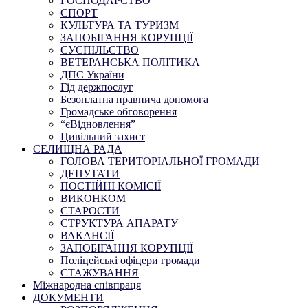
ГОСПОДАРСТВО
СПОРТ
КУЛЬТУРА ТА ТУРИЗМ
ЗАПОБІГАННЯ КОРУПЦІЇ
СУСПІЛЬСТВО
ВЕТЕРАНСЬКА ПОЛІТИКА
ДПС України
Гід держпослуг
Безоплатна правнича допомога
Громадське обговорення
“єВідновлення”
Цивільний захист
СЕЛИЩНА РАДА
ГОЛОВА ТЕРИТОРІАЛЬНОЇ ГРОМАДИ
ДЕПУТАТИ
ПОСТІЙНІ КОМІСІЇ
ВИКОНКОМ
СТАРОСТИ
СТРУКТУРА АПАРАТУ
ВАКАНСІЇ
ЗАПОБІГАННЯ КОРУПЦІЇ
Поліцейські офіцери громади
СТАЖУВАННЯ
Міжнародна співпраця
ДОКУМЕНТИ