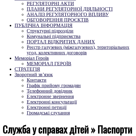
РЕГУЛЯТОРНІ АКТИ
ПЛАНИ РЕГУЛЯТОРНОЇ ДІЯЛЬНОСТІ
АНАЛІЗ РЕГУЛЯТОРНОГО ВПЛИВУ
ОБГОВОРЕННЯ ПРОЄКТІВ
ПУБЛІЧНА ІНФОРМАЦІЯ
Структурні підрозділи
Комунальні підприємства
ПОРТАЛ ВІДКРИТИХ ДАНИХ
Реєстр галузевих (міжгалузевих), територіальних
угод, колективних договорів
Меморіал Героїв
МЕМОРІАЛ ГЕРОЇВ
СТРАТЕГІЯ
Зворотний зв’язок
Контакти
Графік прийому громадян
Телефонний довідник
Електронне звернення
Електронні консультації
Електронні петиції
Громадські слухання
Служба у справах дітей »
Паспорти