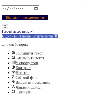
Х
Перейти до вмісту
Відкрити Панель інструментів
Для слабозорих
Збільшити текст
Зменьшити текст
У сірому тоні
Контраст
Негатив
Світлий фон
Виділити посилання
Жирний шрифт
Скинути