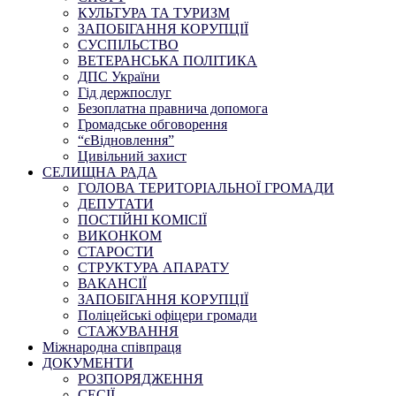
КУЛЬТУРА ТА ТУРИЗМ
ЗАПОБІГАННЯ КОРУПЦІЇ
СУСПІЛЬСТВО
ВЕТЕРАНСЬКА ПОЛІТИКА
ДПС України
Гід держпослуг
Безоплатна правнича допомога
Громадське обговорення
“єВідновлення”
Цивільний захист
СЕЛИЩНА РАДА
ГОЛОВА ТЕРИТОРІАЛЬНОЇ ГРОМАДИ
ДЕПУТАТИ
ПОСТІЙНІ КОМІСІЇ
ВИКОНКОМ
СТАРОСТИ
СТРУКТУРА АПАРАТУ
ВАКАНСІЇ
ЗАПОБІГАННЯ КОРУПЦІЇ
Поліцейські офіцери громади
СТАЖУВАННЯ
Міжнародна співпраця
ДОКУМЕНТИ
РОЗПОРЯДЖЕННЯ
СЕСІЇ