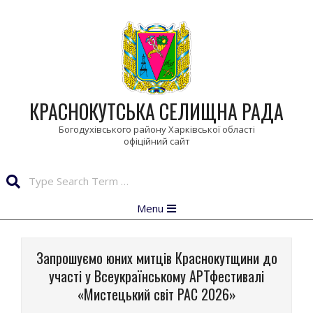
Skip
to
content
КРАСНОКУТСЬКА СЕЛИЩНА РАДА
Богодухівського району Харківської області
Search
Primary
Menu
Navigation
Menu
Запрошуємо юних митців Краснокутщини до
участі у Всеукраїнському АРТфестивалі
«Мистецький світ РАС 2026»