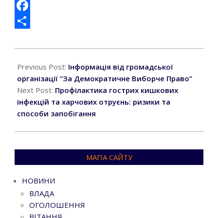
Email
Facebook
Поділитися
2026-
06-
Previous Post:
Інформація від громадської
15
організації “За Демократичне Виборче Право”
Next Post:
Профілактика гострих кишкових
інфекцій та харчових отруєнь: ризики та
способи запобігання
МАПА САЙТУ
НОВИНИ
ВЛАДА
ОГОЛОШЕННЯ
ВІТАННЯ