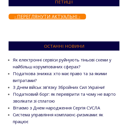
ПЕТИЦІЇ
- ПЕРЕГЛЯНУТИ АКТУАЛЬНІ -
ОСТАННІ НОВИНИ
Як електронні сервіси руйнують тіньові схеми у
найбільш корумпованих сферах?
Податкова знижка: хто має право та за якими
витратами?
З Днем військ зв’язку Збройних Сил України!
Податковий борг: як перевірити та чому не варто
зволікати зі сплатою
Вітаємо з Днем народження Сергія СУСЛА
Система управління комплаєнс-ризиками: як
працює