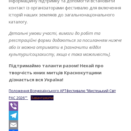
інформаційну підтримку та допомогти встановити
контакт із організаторами фестивалю для включення
історій наших земляків до загальнонаціонального
каталогу.
Детальні умови участі, вимоги до робіт та
реєстраційні форми додаються за посиланням нижче
або їх можна отримати в [зазначити відділ
культури/соцзахисту, якщо є така можливість].
Підтримаймо таланти разом! Нехай про
творчість юних митців Краснокутщини
дізнається вся Україна!
Положення Всеукраїнського АРТфестивалю “Мистецький Світ
РАС 2026″”
Завантажити
Viber
Telegram