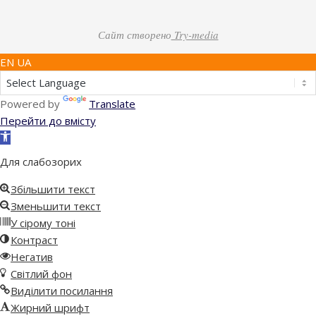
Сайт створено
Try-media
EN UA
Powered by
Translate
Перейти до вмісту
Відкрити
Панель
Для слабозорих
інструментів
Збільшити текст
Зменьшити текст
У сірому тоні
Контраст
Негатив
Світлий фон
Виділити посилання
Жирний шрифт