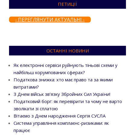
ПЕТИЦІЇ
- ПЕРЕГЛЯНУТИ АКТУАЛЬНІ -
ОСТАННІ НОВИНИ
Як електронні сервіси руйнують тіньові схеми у
найбільш корумпованих сферах?
Податкова знижка: хто має право та за якими
витратами?
З Днем військ зв’язку Збройних Сил України!
Податковий борг: як перевірити та чому не варто
зволікати зі сплатою
Вітаємо з Днем народження Сергія СУСЛА
Система управління комплаєнс-ризиками: як
працює