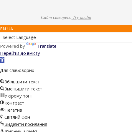
Сайт створено
Try-media
EN UA
Powered by
Translate
Перейти до вмісту
Відкрити
Панель
Для слабозорих
інструментів
Збільшити текст
Зменьшити текст
У сірому тоні
Контраст
Негатив
Світлий фон
Виділити посилання
Жирний шрифт