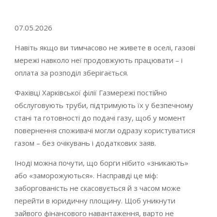
Go to top
07.05.2026
Навіть якщо ви тимчасово не живете в оселі, газові
мережі навколо неї продовжують працювати – і
оплата за розподіл зберігається.
Фахівці Харківської філії Газмережі постійно
обслуговують труби, підтримують їх у безпечному
стані та готовності до подачі газу, щоб у момент
повернення споживачі могли одразу користуватися
газом – без очікувань і додаткових заяв.
Іноді можна почути, що борги нібито «зникають»
або «заморожуються». Насправді це міф:
заборгованість не скасовується й з часом може
перейти в юридичну площину. Щоб уникнути
зайвого фінансового навантаження, варто не