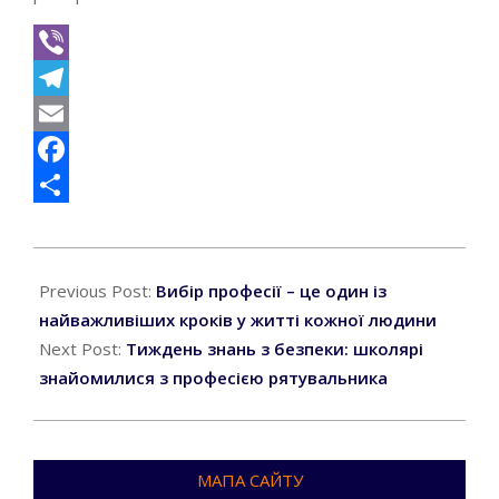
Viber
Telegram
Email
Facebook
Поділитися
2026-
05-
Previous Post:
Вибір професії – це один із
07
найважливіших кроків у житті кожної людини
Next Post:
Тиждень знань з безпеки: школярі
знайомилися з професією рятувальника
МАПА САЙТУ