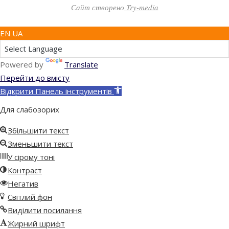
Сайт створено
Try-media
EN UA
Powered by
Translate
Перейти до вмісту
Відкрити Панель інструментів
Для слабозорих
Збільшити текст
Зменьшити текст
У сірому тоні
Контраст
Негатив
Світлий фон
Виділити посилання
Жирний шрифт