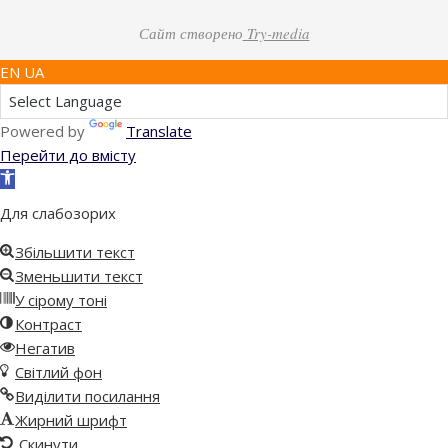
Сайт створено
Try-media
EN UA
Powered by
Translate
Перейти до вмісту
Відкрити
Панель
Для слабозорих
інструментів
Збільшити текст
Зменьшити текст
У сірому тоні
Контраст
Негатив
Світлий фон
Виділити посилання
Жирний шрифт
Скинути