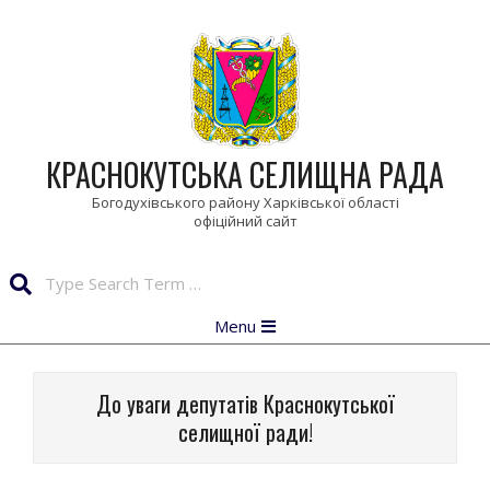
Skip
to
content
КРАСНОКУТСЬКА СЕЛИЩНА РАДА
Богодухівського району Харківської області
Search
Primary
Menu
Navigation
Menu
До уваги депутатів Краснокутської
селищної ради!