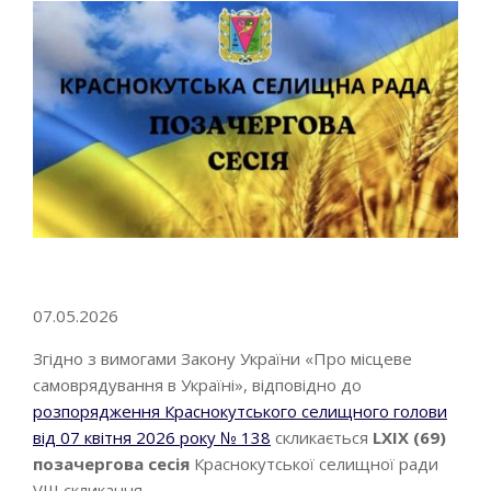
Go to top
07.05.2026
Згідно з вимогами Закону України «Про місцеве
самоврядування в Україні», відповідно до
розпорядження Краснокутського селищного голови
від 07 квітня 2026 року № 138
скликається
LXІХ (69)
позачергова сесія
Краснокутської селищної ради
VIII скликання.