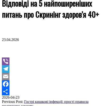
Відповіді на 5 найпоширеніших
питань про Скринінг здоров’я 40+
Go to top
23.04.2026
Viber
Telegram
Email
Facebook
2026-04-23
Поділитися
Previous Post:
Гострі кишкові інфекції: прості правила
щоденного захисту