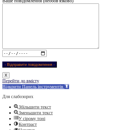
Ваше повідомлення (необов'язково)
Х
Перейти до вмісту
Відкрити Панель інструментів
Для слабозорих
Збільшити текст
Зменьшити текст
У сірому тоні
Контраст