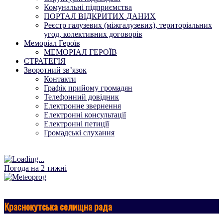
Комунальні підприємства
ПОРТАЛ ВІДКРИТИХ ДАНИХ
Реєстр галузевих (міжгалузевих), територіальних
угод, колективних договорів
Меморіал Героїв
МЕМОРІАЛ ГЕРОЇВ
СТРАТЕГІЯ
Зворотний зв’язок
Контакти
Графік прийому громадян
Телефонний довідник
Електронне звернення
Електронні консультації
Електронні петиції
Громадські слухання
Погода на 2 тижні
Краснокутська селищна рада