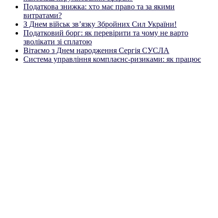
Податкова знижка: хто має право та за якими
витратами?
З Днем військ зв’язку Збройних Сил України!
Податковий борг: як перевірити та чому не варто
зволікати зі сплатою
Вітаємо з Днем народження Сергія СУСЛА
Система управління комплаєнс-ризиками: як працює