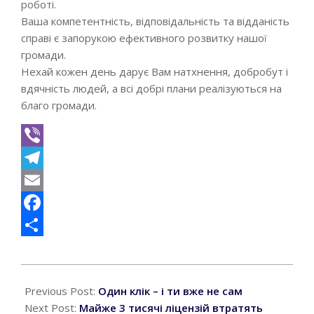
роботі.
Ваша компетентність, відповідальність та відданість
справі є запорукою ефективного розвитку нашої
громади.
Нехай кожен день дарує Вам натхнення, добробут і
вдячність людей, а всі добрі плани реалізуються на
благо громади.
Viber
Telegram
Email
Facebook
Поділитися
2026-
04-
Previous Post:
Один клік – і ти вже не сам
24
Next Post:
Майже 3 тисячі ліцензій втратять