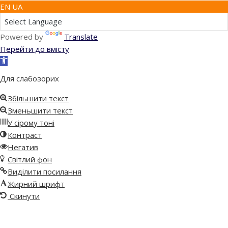
EN UA
Powered by
Translate
Перейти до вмісту
Відкрити
Панель
Для слабозорих
інструментів
Збільшити текст
Зменьшити текст
У сірому тоні
Контраст
Негатив
Світлий фон
Виділити посилання
Жирний шрифт
Скинути