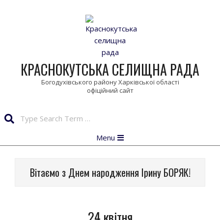
Skip
to
content
КРАСНОКУТСЬКА СЕЛИЩНА РАДА
Богодухівського району Харківської області
Search
Primary
Menu
Navigation
Menu
Вітаємо з Днем народження Ірину БОРЯК!
24 квітня