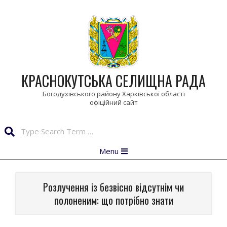
Skip
to
content
КРАСНОКУТСЬКА СЕЛИЩНА РАДА
Богодухівського району Харківської області
Search
Primary
Menu
Navigation
Menu
Розлучення із безвісно відсутнім чи
полоненим: що потрібно знати