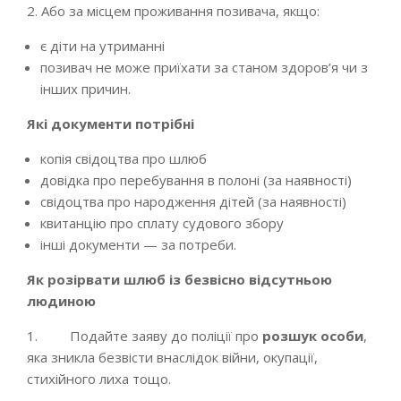
2. Або за місцем проживання позивача, якщо:
є діти на утриманні
позивач не може приїхати за станом здоров’я чи з
інших причин.
Які документи потрібні
копія свідоцтва про шлюб
довідка про перебування в полоні (за наявності)
свідоцтва про народження дітей (за наявності)
квитанцію про сплату судового збору
інші документи — за потреби.
Як розірвати шлюб із безвісно відсутньою
людиною
1. Подайте заяву до поліції про
розшук особи
,
яка зникла безвісти внаслідок війни, окупації,
стихійного лиха тощо.