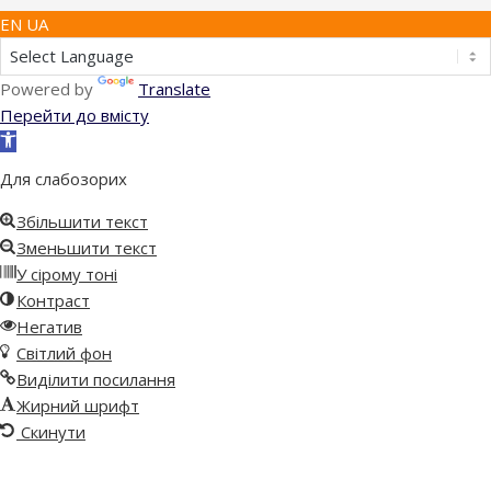
EN UA
Powered by
Translate
Перейти до вмісту
Відкрити
Панель
Для слабозорих
інструментів
Збільшити текст
Зменьшити текст
У сірому тоні
Контраст
Негатив
Світлий фон
Виділити посилання
Жирний шрифт
Скинути