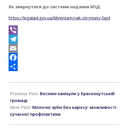
Як звернутися до системи надання БПД:
https://legalaid.gov.ua/kliyentam/yak-otrymaty-bpd
Viber
Telegram
Email
Facebook
Поділитися
2026-
03-
Previous Post:
Весняні канікули у Краснокутській
19
громаді
Next Post:
Молочні зуби без карієсу: можливості
сучасної профілактики