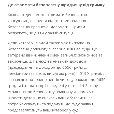
Де отримати безоплатну юридичну підтримку
Кожна людина може отримати безоплатно
консультацію юриста від системи надання
безоплатної правничої допомоги. Юристи
розкажуть, як діяти у вашій ситуації.
Деякі категорії людей також мають право на
безоплатну допомогу зі зверненням до суду. Це
ветерани війни, члени сімей загиблих захисників та
захисниць, діти, люди з низьким доходом
(працездатні – з доходом до 6656 грн/міс.;
пенсіонери (за віком, вислугою років) – 5190 грн/міс.;
з інвалідністю – якщо пенсія чи соцдопомога до 6656
грн), та інші категорії наведені у статті 14 Закону
України «Про безоплатну правничу допомогу».
Юристи детально вивчать ваші обставини, за
потреби складуть та подадуть до суду заяву і
представлятимуть ваші інтереси у суді.