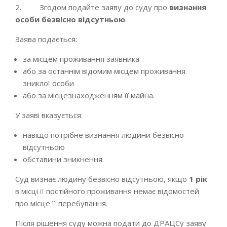
2. Згодом подайте заяву до суду про
визнання
особи безвісно відсутньою
.
Заява подається:
за місцем проживання заявника
або за останнім відомим місцем проживання
зниклої особи
або за місцезнаходженням її майна.
У заяві вказується:
навіщо потрібне визнання людини безвісно
відсутньою
обставини зникнення.
Суд визнає людину безвісно відсутньою, якщо
1 рік
в місці її постійного проживання немає відомостей
про місце її перебування.
Після рішення суду можна подати до ДРАЦСу заяву