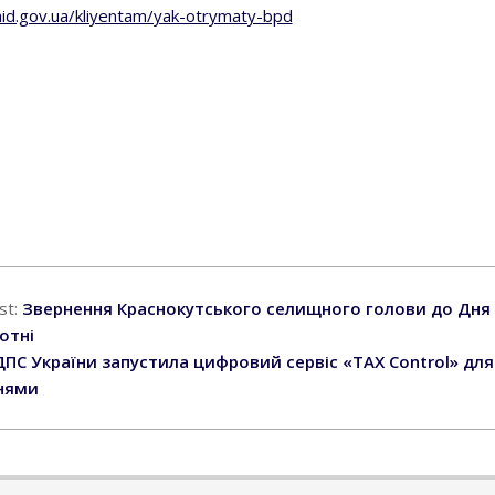
laid.gov.ua/kliyentam/yak-otrymaty-bpd
st:
Звернення Краснокутського селищного голови до Дня 
отні
ДПС України запустила цифровий сервіс «TAX Control» дл
нями