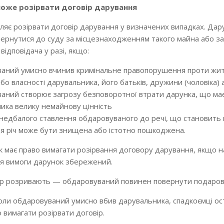
може розірвати договір дарування
ляє розірвати договір дарування у визначених випадках. Дар
вернутися до суду за місцезнаходженням такого майна або за
ідповідача у разі, якщо:
аний умисно вчинив кримінальне правопорушення проти жит
бо власності дарувальника, його батьків, дружини (чоловіка) 
аний створює загрозу безповоротної втрати дарунка, що ма
ика велику немайнову цінність
 недбалого ставлення обдаровуваного до речі, що становить
 ця річ може бути знищена або істотно пошкоджена.
 має право вимагати розірвання договору дарування, якщо 
я вимоги дарунок збережений.
ір розривають — обдаровуваний повинен повернути подаров
коли обдаровуваний умисно вбив дарувальника, спадкоємці о
 вимагати розірвати договір.