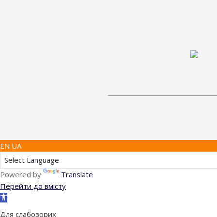
EN UA
Powered by
Translate
Перейти до вмісту
Відкрити
Панель
Для слабозорих