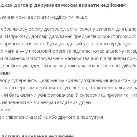
адках договір дарування можна визнати недійсним
ування можна визнати недійсним, якщо:
обов’язкову форму договору, встановлену законом для відпо
а. Наприклад, договір дарування предметів особистого корис
о призначення може бути укладений усно, а договір даруван
о майна — у письмовій формі та підлягає нотаріальному посв
ли обманом, із застосуванням насильства або під впливом пом
д час його укладення не усвідомлювала значення своїх дій аб
ними
овору суперечить Цивільному кодексу України, іншим актам ц
ства, інтересам держави та суспільства, а також моральним 
ений батьками чи усиновлювачами й суперечить правам та ін
х, неповнолітніх чи непрацездатних дітей
ивним
ди співвласника майна або другого з подружжя
 договір дарування недійсним