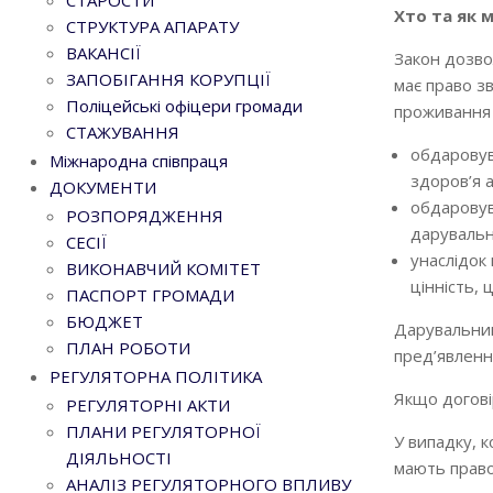
СТАРОСТИ
Хто та як 
СТРУКТУРА АПАРАТУ
ВАКАНСІЇ
Закон дозво
ЗАПОБІГАННЯ КОРУПЦІЇ
має право з
Поліцейські офіцери громади
проживання в
СТАЖУВАННЯ
обдаровув
Міжнародна співпраця
здоров’я а
ДОКУМЕНТИ
обдаровув
РОЗПОРЯДЖЕННЯ
дарувальн
СЕСІЇ
унаслідок
ВИКОНАВЧИЙ КОМІТЕТ
цінність,
ПАСПОРТ ГРОМАДИ
БЮДЖЕТ
Дарувальник
ПЛАН РОБОТИ
пред’явленн
РЕГУЛЯТОРНА ПОЛІТИКА
Якщо догов
РЕГУЛЯТОРНІ АКТИ
ПЛАНИ РЕГУЛЯТОРНОЇ
У випадку, 
ДІЯЛЬНОСТІ
мають право
АНАЛІЗ РЕГУЛЯТОРНОГО ВПЛИВУ