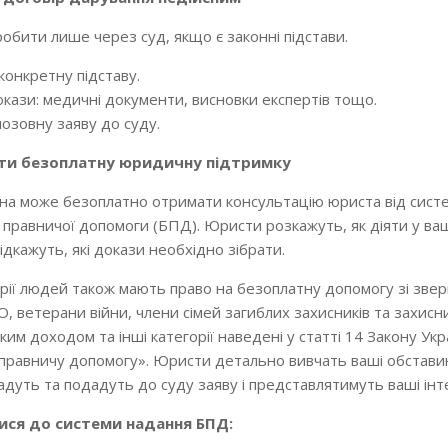
обити лише через суд, якщо є законні підстави.
конкретну підставу.
окази: медичні документи, висновки експертів тощо.
озовну заяву до суду.
ти безоплатну юридичну підтримку
а може безоплатно отримати консультацію юриста від сист
 правничої допомоги (БПД). Юристи розкажуть, як діяти у в
ідкажуть, які докази необхідно зібрати.
орії людей також мають право на безоплатну допомогу зі зве
, ветерани війни, члени сімей загиблих захисників та захисни
им доходом та інші категорії наведені у статті 14 Закону Ук
правничу допомогу». Юристи детально вивчать ваші обставин
дуть та подадуть до суду заяву і представлятимуть ваші інте
ися до системи надання БПД: