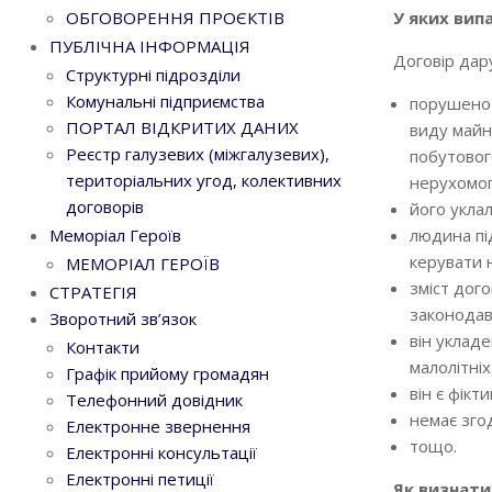
У яких вип
ОБГОВОРЕННЯ ПРОЄКТІВ
ПУБЛІЧНА ІНФОРМАЦІЯ
Договір дар
Структурні підрозділи
Комунальні підприємства
порушено 
ПОРТАЛ ВІДКРИТИХ ДАНИХ
виду майн
Реєстр галузевих (міжгалузевих),
побутовог
територіальних угод, колективних
нерухомог
договорів
його укла
людина пі
Меморіал Героїв
керувати 
МЕМОРІАЛ ГЕРОЇВ
зміст дог
СТРАТЕГІЯ
законодав
Зворотний зв’язок
він уклад
Контакти
малолітні
Графік прийому громадян
він є фікт
Телефонний довідник
немає зго
Електронне звернення
тощо.
Електронні консультації
Електронні петиції
Як визнати