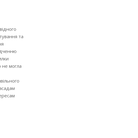
відного
тування та
ня
ідченню
илки
о не могла
ивільного
засадам
тересам