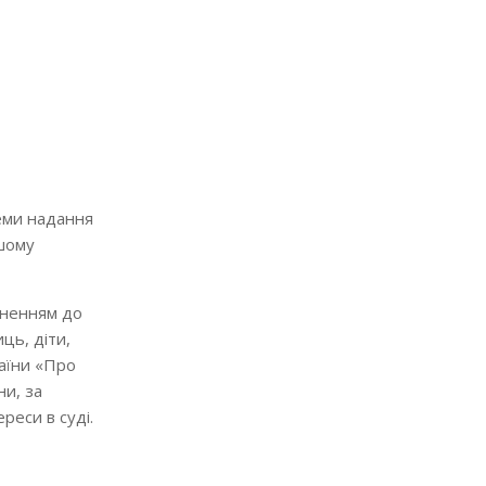
еми надання
ашому
рненням до
ць, діти,
раїни «Про
и, за
реси в суді.