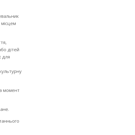
увальник
 місцем
тя,
або дітей
є для
 культурну
на момент
ане.
станнього