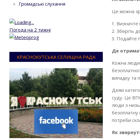
Громадські слухання
Це можна зр
Визначте 
Погода на 2 тижні
Зберіть д
Подайте п
Де отрима
КРАСНОКУТСЬКА СЕЛИЩНА РАДА
Кожна людин
безоплатної
випадку та п
Деякі катег
суду. Це ВПО
люди з низьк
безоплатну 
потреби скла
Як звернут