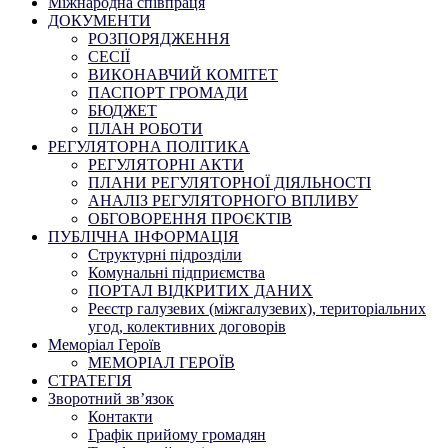
Міжнародна співпраця
ДОКУМЕНТИ
РОЗПОРЯДЖЕННЯ
СЕСІЇ
ВИКОНАВЧИЙ КОМІТЕТ
ПАСПОРТ ГРОМАДИ
БЮДЖЕТ
ПЛАН РОБОТИ
РЕГУЛЯТОРНА ПОЛІТИКА
РЕГУЛЯТОРНІ АКТИ
ПЛАНИ РЕГУЛЯТОРНОЇ ДІЯЛЬНОСТІ
АНАЛІЗ РЕГУЛЯТОРНОГО ВПЛИВУ
ОБГОВОРЕННЯ ПРОЄКТІВ
ПУБЛІЧНА ІНФОРМАЦІЯ
Структурні підрозділи
Комунальні підприємства
ПОРТАЛ ВІДКРИТИХ ДАНИХ
Реєстр галузевих (міжгалузевих), територіальних
угод, колективних договорів
Меморіал Героїв
МЕМОРІАЛ ГЕРОЇВ
СТРАТЕГІЯ
Зворотний зв’язок
Контакти
Графік прийому громадян