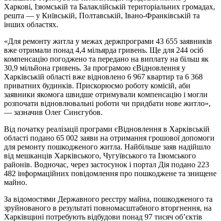
Харкові, Ізюмській та Балаклійській територіальних громадах,
решта — у Київській, Полтавській, Івано-Франківській та
інших областях.
«Для ремонту житла у межах держпрограми 43 655 заявників
вже отримали понад 4,4 мільярда гривень. Ще для 244 осіб
компенсацію погоджено та передано на виплату на більш як
30,9 мільйона гривень. За програмою єВідновлення у
Харківській області вже відновлено 6 967 квартир та 6 368
приватних будинків. Прискорюємо роботу комісій, аби
заявники якомога швидше отримували компенсацію і могли
розпочати відновлювальні роботи чи придбати нове житло»,
— зазначив Олег Синєгубов.
Від початку реалізації програми єВідновлення в Харківській
області подано 65 002 заяви на отримання грошової допомоги
для ремонту пошкодженого житла. Найбільше заяв надійшло
від мешканців Харківського, Чугуївського та Ізюмського
районів. Водночас, через застосунок і портал Дія подано 223
482 інформаційних повідомлення про пошкоджене та знищене
майно.
За відомостями Державного реєстру майна, пошкодженого та
зруйнованого в результаті повномасштабного вторгнення, на
Харківщині потребують відбудови понад 97 тисяч обʼєктів