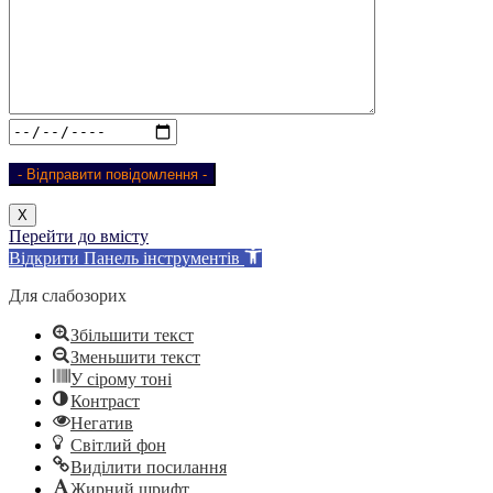
Х
Перейти до вмісту
Відкрити Панель інструментів
Для слабозорих
Збільшити текст
Зменьшити текст
У сірому тоні
Контраст
Негатив
Світлий фон
Виділити посилання
Жирний шрифт