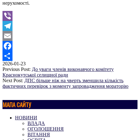
нерухомості.
Viber
Telegram
Email
Facebook
2026-01-23
Поділитися
Previous Post:
До уваги членів виконавчого комітету
Краснокутської селищної ради
Next Post:
ДПС більше ніж на чверть зменшила кількість
фактичних перевірок з моменту запровадження мораторію
МАПА САЙТУ
НОВИНИ
ВЛАДА
ОГОЛОШЕННЯ
ВІТАННЯ