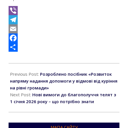
Viber
Telegram
Email
Facebook
Поділитися
2025-
12-
Previous Post:
Розроблено посібник «Розвиток
29
напряму надання допомоги у відмові від куріння
на рівні громади»
Next Post:
Нові вимоги до благополуччя телят з
1 січня 2026 року – що потрібно знати
МАПА САЙТУ