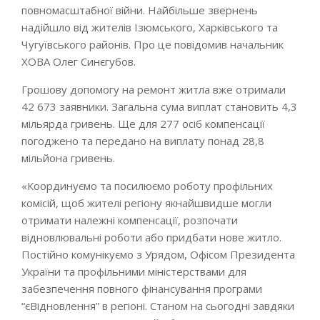
повномасштабної війни. Найбільше звернень
надійшло від жителів Ізюмського, Харківського та
Чугуївського районів. Про це повідомив начальник
ХОВА Олег Синєгубов.
Грошову допомогу на ремонт житла вже отримали
42 673 заявники. Загальна сума виплат становить 4,3
мільярда гривень. Ще для 277 осіб компенсації
погоджено та передано на виплату понад 28,8
мільйона гривень.
«Координуємо та посилюємо роботу профільних
комісій, щоб жителі регіону якнайшвидше могли
отримати належні компенсації, розпочати
відновлювальні роботи або придбати нове житло.
Постійно комунікуємо з Урядом, Офісом Президента
України та профільними міністерствами для
забезпечення повного фінансування програми
“єВідновлення” в регіоні. Станом на сьогодні завдяки