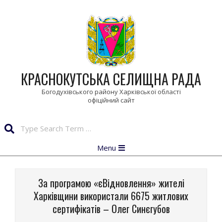
Skip
to
content
КРАСНОКУТСЬКА СЕЛИЩНА РАДА
Богодухівського району Харківської області
Search
Primary
Menu
Navigation
Menu
За програмою «єВідновлення» жителі
Харківщини використали 6675 житлових
сертифікатів – Олег Синєгубов