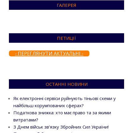
ГАЛЕРЕЯ
ПЕТИЦІЇ
- ПЕРЕГЛЯНУТИ АКТУАЛЬНІ -
ОСТАННІ НОВИНИ
Як електронні сервіси руйнують тіньові схеми у
найбільш корумпованих сферах?
Податкова знижка: хто має право та за якими
витратами?
З Днем військ зв’язку Збройних Сил України!