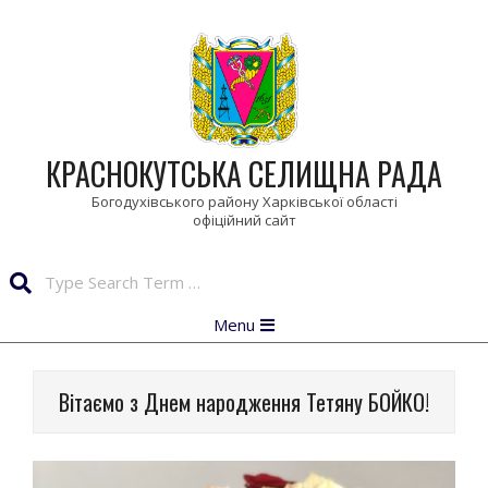
Skip
to
content
КРАСНОКУТСЬКА СЕЛИЩНА РАДА
Богодухівського району Харківської області
Search
Primary
Menu
Navigation
Menu
Вітаємо з Днем народження Тетяну БОЙКО!