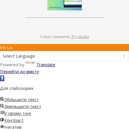
Сайт створено
Try-media
EN UA
Powered by
Translate
Перейти до вмісту
Відкрити
Панель
Для слабозорих
інструментів
Збільшити текст
Зменьшити текст
У сірому тоні
Контраст
Негатив