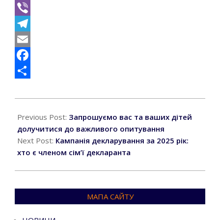
Viber
Telegram
Email
Facebook
Поділитися
2026-
01-
Previous Post:
Запрошуємо вас та ваших дітей
14
долучитися до важливого опитування
Next Post:
Кампанія декларування за 2025 рік:
хто є членом сім’ї декларанта
МАПА САЙТУ