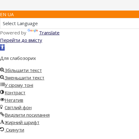
EN UA
Powered by
Translate
Перейти до вмісту
Відкрити
Панель
Для слабозорих
інструментів
Збільшити текст
Зменьшити текст
У сірому тоні
Контраст
Негатив
Світлий фон
Виділити посилання
Жирний шрифт
Скинути