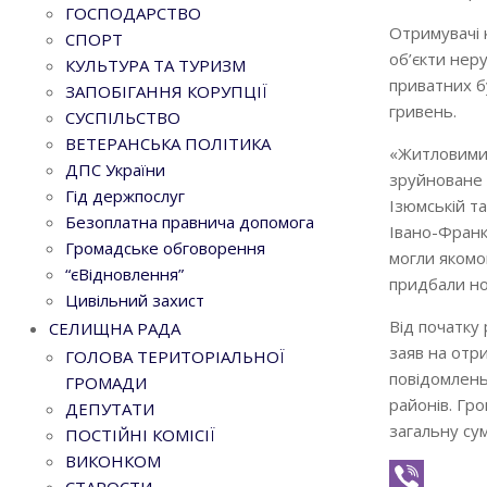
ГОСПОДАРСТВО
Отримувачі 
СПОРТ
об’єкти неру
КУЛЬТУРА ТА ТУРИЗМ
приватних б
ЗАПОБІГАННЯ КОРУПЦІЇ
гривень.
СУСПІЛЬСТВО
ВЕТЕРАНСЬКА ПОЛІТИКА
«Житловими 
ДПС України
зруйноване ж
Гід держпослуг
Ізюмській та
Безоплатна правнича допомога
Івано-Франк
Громадське обговорення
могли якомо
“єВідновлення”
придбали но
Цивільний захист
Від початку 
СЕЛИЩНА РАДА
заяв на отр
ГОЛОВА ТЕРИТОРІАЛЬНОЇ
повідомлень
ГРОМАДИ
районів. Гр
ДЕПУТАТИ
загальну су
ПОСТІЙНІ КОМІСІЇ
ВИКОНКОМ