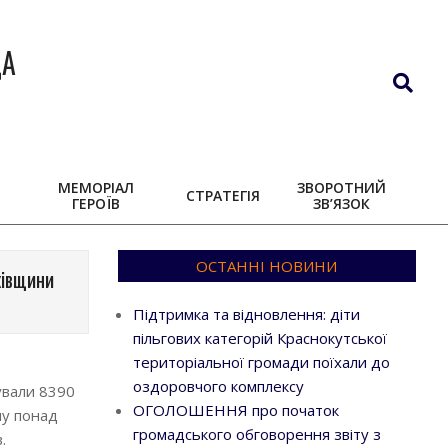
ДА
Search
МЕМОРІАЛ
ЗВОРОТНИЙ
СТРАТЕГІЯ
ГЕРОЇВ
ЗВ’ЯЗОК
ОСТАННІ НОВИНИ
ківщини
в
Підтримка та відновлення: діти
пільгових категорій Краснокутської
територіальної громади поїхали до
оздоровчого комплексу
ували 8390
ОГОЛОШЕННЯ про початок
му понад
громадського обговорення звіту з
.