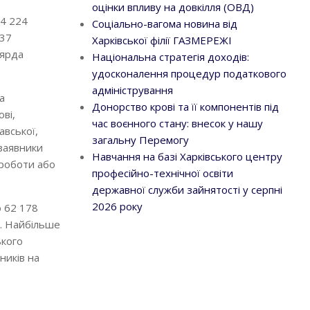
оцінки впливу на довкілля (ОВД)
 4 224
Соціально-вагома новина від
737
Харківської філії ГАЗМЕРЕЖІ
ьярда
Національна стратегія доходів:
удосконалення процедур податкового
адміністрування
а
Донорство крові та її компонентів під
ві,
час воєнного стану: внесок у нашу
авської,
загальну Перемогу
заявники
Навчання на базі Харківського центру
 роботи або
професійно-технічної освіти
державної служби зайнятості у серпні
2026 року
о 62 178
. Найбільше
ького
ників на