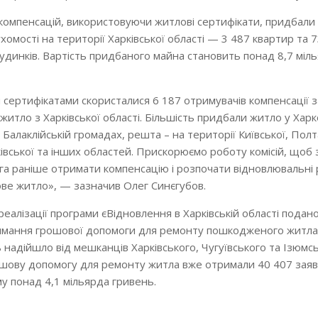
компенсацій, використовуючи житлові сертифікати, придбали
хомості на території Харківської області — 3 487 квартир та 
удинків. Вартість придбаного майна становить понад 8,7 міл
сертифікатами скористалися 6 187 отримувачів компенсації з
итло з Харківської області. Більшість придбали житло у Харко
 Балаклійській громадах, решта – на території Київської, Полт
івської та інших областей. Прискорюємо роботу комісій, щоб 
га раніше отримати компенсацію і розпочати відновлювальні
ве житло», — зазначив Олег Синєгубов.
реалізації програми єВідновлення в Харківській області подан
имання грошової допомоги для ремонту пошкодженого житла
 надійшло від мешканців Харківського, Чугуївського та Ізюмс
ошову допомогу для ремонту житла вже отримали 40 407 заяв
му понад 4,1 мільярда гривень.