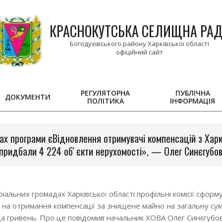
КРАСНОКУТСЬКА СЕЛИЩНА РА
Богодухівського району Харківської області
РЕГУЛЯТОРНА
ПУБЛІЧНА
ДОКУМЕНТИ
ПОЛІТИКА
ІНФОРМАЦІЯ
Primary
Navigation
Menu
ах програми єВідновлення отримувачі компенсацій з Хар
придбали 4 224 обʼєкти нерухомості», — Олег Синєгубо
іальних громадах Харківської області профільні комісії сформ
в на отримання компенсації за знищене майно на загальну су
да гривень. Про це повідомив начальник ХОВА Олег Синєгубов