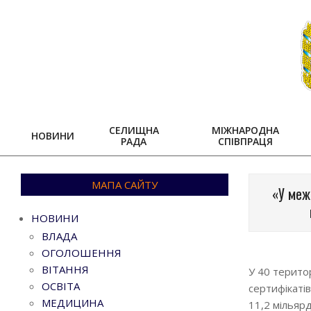
Skip
to
content
СЕЛИЩНА
МІЖНАРОДНА
НОВИНИ
РАДА
СПІВПРАЦЯ
МАПА САЙТУ
«У меж
НОВИНИ
ВЛАДА
ОГОЛОШЕННЯ
ВІТАННЯ
У 40 територ
ОСВІТА
сертифікаті
МЕДИЦИНА
11,2 мільяр