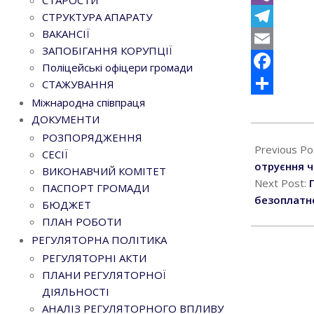
СТАРОСТИ
Viber
СТРУКТУРА АПАРАТУ
ВАКАНСІЇ
Telegram
ЗАПОБІГАННЯ КОРУПЦІЇ
Email
Поліцейські офіцери громади
Facebook
СТАЖУВАННЯ
Міжнародна співпраця
Поділитися
ДОКУМЕНТИ
2025-
РОЗПОРЯДЖЕННЯ
11-
Previous Po
СЕСІЇ
14
отруєння 
ВИКОНАВЧИЙ КОМІТЕТ
Next Post:
ПАСПОРТ ГРОМАДИ
безоплатн
БЮДЖЕТ
ПЛАН РОБОТИ
РЕГУЛЯТОРНА ПОЛІТИКА
РЕГУЛЯТОРНІ АКТИ
ПЛАНИ РЕГУЛЯТОРНОЇ
ДІЯЛЬНОСТІ
АНАЛІЗ РЕГУЛЯТОРНОГО ВПЛИВУ