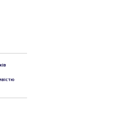
ків
ивістю