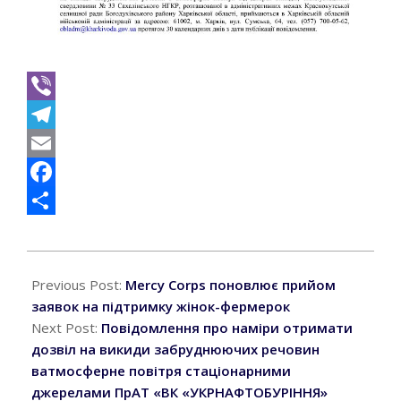
Viber
Telegram
Email
Facebook
Поділитися
2025-
10-
Previous Post:
Mercy Corps поновлює прийом
27
заявок на підтримку жінок-фермерок
Next Post:
Повідомлення про наміри отримати
дозвіл на викиди забруднюючих речовин
ватмосферне повітря стаціонарними
джерелами ПрАТ «ВК «УКРНАФТОБУРІННЯ»