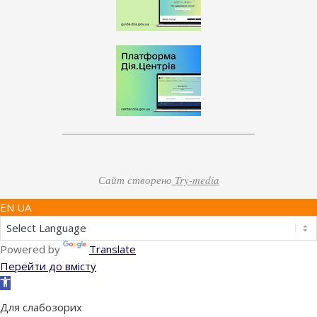
Сайт створено
Try-media
EN UA
Powered by
Translate
Перейти до вмісту
Відкрити
Панель
Для слабозорих
інструментів