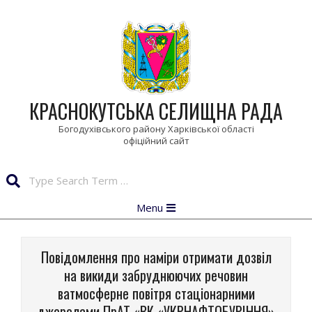
Skip
to
content
КРАСНОКУТСЬКА СЕЛИЩНА РАДА
Богодухівського району Харківської області
Search
Primary
Menu
Navigation
Menu
Повідомлення про наміри отримати дозвіл
на викиди забруднюючих речовин
ватмосферне повітря стаціонарними
джерелами ПрАТ «ВК «УКРНАФТОБУРІННЯ»