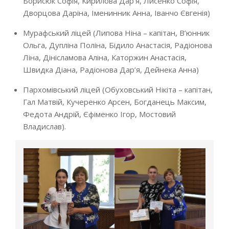
Борисюк Софія, Кирилова Дар’я, Лисенко Софія,
Дворцова Даріна, Іменинник Анна, Іванчо Євгенія)
Мурафський ліцей (Липова Ніна – капітан, В’юнник
Ольга, Дупліна Поліна, Бідило Анастасія, Радіонова
Ліна, Дінісламова Аліна, Каторжин Анастасія,
Швидка Діана, Радіонова Дар’я, Дейнека Анна)
Пархомівський ліцей (Обуховський Нікіта – капітан,
Гал Матвій, Кучеренко Арсен, Богданець Максим,
Федота Андрій, Єфіменко Ігор, Мостовий
Владислав).