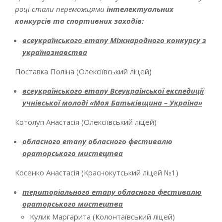
році стали переможцями
інтелектуальних
конкурсів та спортивних заходів:
всеукраїнського етапу Міжнародного конкурсу з
українознавства
Поставка Поліна (Олексіївський ліцей)
всеукраїнського етапу Всеукраїнської експедиції
учнівської молоді «Моя Батьківщина – Україна»
Котолуп Анастасія (Олексіївський ліцей)
обласного етапу о
бласного фестивалю
ораторського мистецтва
Косенко Анастасія (Краснокутський ліцей №1)
територіального етапу о
бласного фестивалю
ораторського мистецтва
Кулик Маргарита (Колонтаївський ліцей)