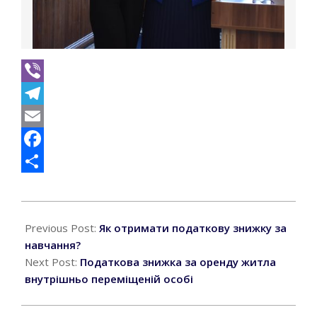
Viber
Telegram
Email
Facebook
Поділитися
2025-
06-
Previous Post:
Як отримати податкову знижку за
27
навчання?
Next Post:
Податкова знижка за оренду житла
внутрішньо переміщеній особі