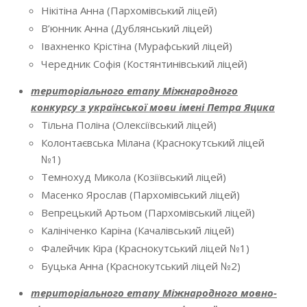
Нікітіна Анна (Пархомівський ліцей)
В’юнник Анна (Дублянський ліцей)
Івахненко Крістіна (Мурафський ліцей)
Чередник Софія (Костянтинівський ліцей)
територіального етапу Міжнародного
конкурсу з української мови імені Петра Яцика
Тільна Поліна (Олексіївський ліцей)
Колонтаєвська Мілана (Краснокутський ліцей
№1)
Темнохуд Микола (Козіївський ліцей)
Масенко Ярослав (Пархомівський ліцей)
Вепрецький Артьом (Пархомівський ліцей)
Калініченко Каріна (Качалівський ліцей)
Фалейчик Кіра (Краснокутський ліцей №1)
Буцька Анна (Краснокутський ліцей №2)
територіального етапу Міжнародного мовно-