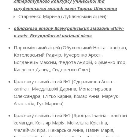
літературного конкурсу учнівської та
студентської молоді імені Тараса Шевченка
Старченко Марина (Дублянський ліцей)
о
бласн
ого
етап
у Всеукраїнських змагань «
Пліч-
о-пліч
. В
сеукраїнські шкільні ліги
»
Пархомівський ліцей (Обуховський Нікіта – капітан,
Котелевський Радмір, Кучеренко Арсен,
Богданець Максим, Федота Андрій, Єфіменко Ігор,
Кисленко Давид, Сидоренко Олег)
Краснокутський ліцей №1 (Сдєржикова Анна –
капітан, Мчедлішвілі Дарина, Монастирьова
Олександра, Глітко Каріна, Комар Анна, Марчук
Анастасія, Гук Марина)
Краснокутський ліцей №1 (Ярощак Іванна – капітан
команди, Котляр Марія, Могильна Крістіна,
Фалейчик Кіра, Пекарська Анна, Пазич Марія,