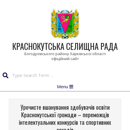
Skip
to
content
КРАСНОКУТСЬКА СЕЛИЩНА РАДА
Богодухівського району Харківської області
Search
Primary
Menu
Navigation
Menu
Урочисте вшанування здобувачів освіти
Краснокутської громади – переможців
інтелектуальних конкурсів та спортивних
заходів