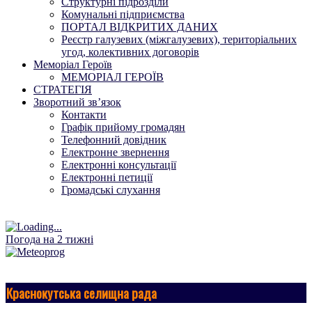
Структурні підрозділи
Комунальні підприємства
ПОРТАЛ ВІДКРИТИХ ДАНИХ
Реєстр галузевих (міжгалузевих), територіальних
угод, колективних договорів
Меморіал Героїв
МЕМОРІАЛ ГЕРОЇВ
СТРАТЕГІЯ
Зворотний зв’язок
Контакти
Графік прийому громадян
Телефонний довідник
Електронне звернення
Електронні консультації
Електронні петиції
Громадські слухання
Погода на 2 тижні
Краснокутська селищна рада