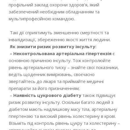
профільний заклад охорони здоров’я, який
забезпечений необхідним обладнанням та
мультипрофесійною командою.
Такі дії сприятимуть зменшенню смертності та
інвалідизації, збереженню якості життя людини.
Як знизити ризик розвитку інсульту:
– Неконтрольована артеріальна гіпертензія
є
основною причиною інсульту. Тож контролюйте
рівень артеріального тиску – знайте свої показники,
ведіть щоденник вимірювань, своєчасно
звертайтесь до лікаря та приймайте медичні
препарати за його призначенням;
–
Наявність цукрового діабету
також підвищує
ризик розвитку інсульту. Оскільки багато людей з
діабетом мають надлишкову масу тіла, артеріальну
гіпертензію та високий рівень холестерину в крові.
Візьміть під контроль рівень цукру та холестерину –
співпрацюйте зі своїм лікарем, проходьте