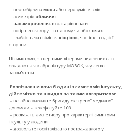
– нерозбірлива
мова
або нерозуміння слів
– асиметрія
обличчя
–
запаморочення
, втрата рівноваги
– погіршення зору – в одному чи обох
очах
– слабкість чи оніміння
кінцівок
, частіше з однієї
сторони.
Ці симптоми, за першими літерами виділених слів,
складаються в абревіатуру МОЗОК, яку легко
запам’ятати.
Розпізнавши хоча б один із симптомів інсульту,
дійте чітко та швидко за таким алгоритмом:
– негайно викличте бригаду екстреної медичної
допомоги – телефонуйте 103
– розкажіть диспетчеру про характерні симптоми
інсульту у людини
– дозвольте госпіталізацію постраждалого у