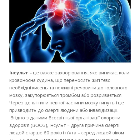
Інсульт
– це важке захворювання, яке виникає, коли
кровоносна судина, що переносить життєво
необхідні кисень та поживні речовини до головного
мозку, закупорюється тромбом або розривається.
Через це клітини певної частини мозку гинуть і це
призводить до смерті людини або інвалідизації.
Згідно з даними Всесвітньої організації охорони
здоров’я (ВООЗ), інсульт – друга причина смерті
людей старше 60 років і п’ята – серед людей віком
15 – 59 років. Щороку понад 100 тисяч українців