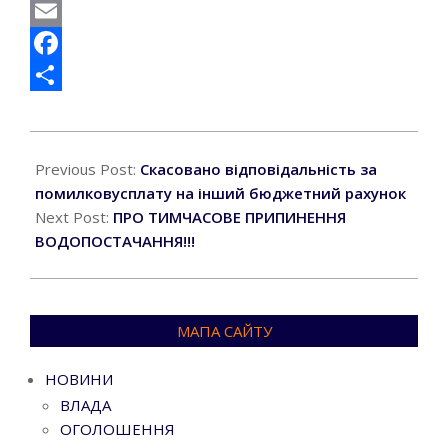
Telegram
Email
Facebook
Поділитися
2024-
10-
Previous Post:
Скасовано відповідальність за
29
помилковусплату на інший бюджетний рахунок
Next Post:
ПРО ТИМЧАСОВЕ ПРИПИНЕННЯ
ВОДОПОСТАЧАННЯ!!!
МАПА САЙТУ
НОВИНИ
ВЛАДА
ОГОЛОШЕННЯ