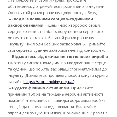
обстеження, дотримуйтесь призначеного лікування.
Оцініть свій ризик розвитку цукрового діабету;
–
Люди із наявними серцево-судинними
захворюваннями
– ішемічною хворобою серця,
серцевою недостатністю, порушенням серцевого
ритму тощо – мають більший ризик розвитку
інсульту, ніж люди без цих захворювань. Тримайте
свої серцево-судинні захворювання під контролем;
–
Відмовтесь від вживання тютюнових виробів
.
Нікотин у сигаретному димі пошкоджує ваше серце
та судини, що робить вас більш сприйнятливими до
інсульту. Дізнайтесь про дієві способи кинути курити
на сайті
https://stopsmoking.org.ua/
;
–
Будьте фізично активними
. Приділяйте
принаймні 150 хв на тиждень аеробній активності
помірної інтенсивності – швидка хода, аквааеробіка,
теніс, їзда на велосипеді, плавання. Виконуйте
вправи для зміцнення м’язів, щонайменше 2 рази на