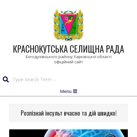
Skip
to
content
КРАСНОКУТСЬКА СЕЛИЩНА РАДА
Богодухівського району Харківської області
Search
Primary
Menu
Navigation
Menu
Розпізнай інсульт вчасно та дій швидко!