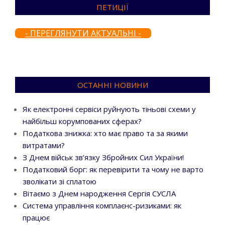
ПЕТИЦІЇ
- ПЕРЕГЛЯНУТИ АКТУАЛЬНІ -
ОСТАННІ НОВИНИ
Як електронні сервіси руйнують тіньові схеми у
найбільш корумпованих сферах?
Податкова знижка: хто має право та за якими
витратами?
З Днем військ зв’язку Збройних Сил України!
Податковий борг: як перевірити та чому не варто
зволікати зі сплатою
Вітаємо з Днем народження Сергія СУСЛА
Система управління комплаєнс-ризиками: як
працює