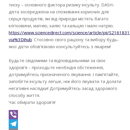
тиску – основного фактора ризику інсульту. DASH-
дієта зосереджена на споживанні корисних для
серця продуктів, які від природи містять багато
клітковини, магнію, калію та кальцію і мало натрію.
https://www.sciencedirect.com/science/article/pii/S21618
via%3Dihub
. Стосовно свого раціону та вибору будь-
якої дієти обов’язково консультуйтесь з лікарем!
Будьте свідомими та відповідальними за своє
здоров’я – проходьте необхідні обстеження,
дотримуйтесь призначеного лікування. І пам’ятайте,
запобігти інсульту легше, ніж його лікувати та долати
негативні наслідки! Дотримуйтесь засад здорового
способу життя.
Час обирати здоров’я!
Viber