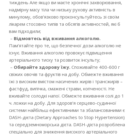
тиждень Але якщо ви маєте хронічні захворювання,
надмірну масу тіла чи низьку рухову активність в
минулому, обов’язково проконсультуйтесь зі своїм
лікарем стосовно типів та обсягів активностей, які б
вам підходили;
–
Відмовтесь від вживання алкоголю.
Пам’ятайте про те, що безпечної дози алкоголю не
існує. Вживання алкоголю провокує підвищення
артеріального тиску та розвиток інсульту;
–
Обирайте здорову їжу.
Споживайте 400-600 г
свіжих овочів та фруктів на добу. Обмежте вживання
їжі з високим вмістом насичених жирів і трансжирів –
фастфуд, випічка, смажені страви, копченості. Не
вживайте солодкі напої. Обмежте вживання солі до 1
ч. ложки на добу. Для здоров’я серцево-судинної
системи найбільш ефективними та збалансованими є
DASH-дієта (Dietary Approaches to Stop Hypertension)
та середземноморська дієта. DASH-дієта розроблена
спеціально для зниження високого артеріального