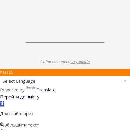
Сайт створено
Try-media
EN UA
Powered by
Translate
Перейти до вмісту
Відкрити
Панель
Для слабозорих
інструментів
Збільшити текст