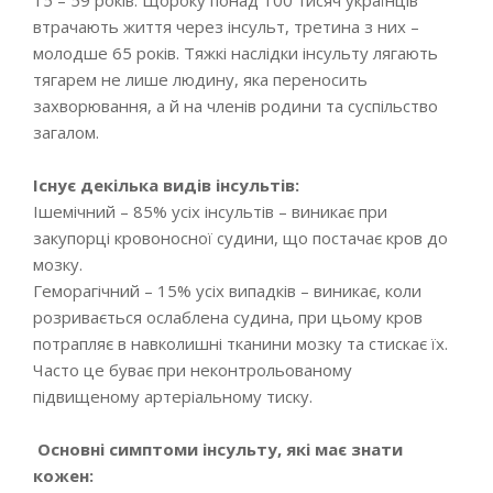
втрачають життя через інсульт, третина з них –
молодше 65 років. Тяжкі наслідки інсульту лягають
тягарем не лише людину, яка переносить
захворювання, а й на членів родини та суспільство
загалом.
Існує декілька видів інсультів:
Ішемічний – 85% усіх інсультів – виникає при
закупорці кровоносної судини, що постачає кров до
мозку.
Геморагічний – 15% усіх випадків – виникає, коли
розривається ослаблена судина, при цьому кров
потрапляє в навколишні тканини мозку та стискає їх.
Часто це буває при неконтрольованому
підвищеному артеріальному тиску.
Основні симптоми інсульту, які має знати
кожен: