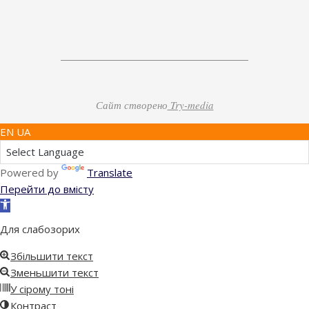
Сайт створено
Try-media
EN UA
Powered by
Translate
Перейти до вмісту
Відкрити
Панель
Для слабозорих
інструментів
Збільшити текст
Зменьшити текст
У сірому тоні
Контраст