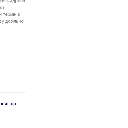
ання, адреси
о)
й термін з
ву довільної
ння: що