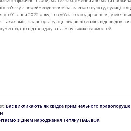
різвища фізичної особи, місцезнаходження або місця прожив
лі в зв’язку з перейменуванням населеного пункту, вулиці тощ
 до 01 січня 2025 року, то суб’єкт господарювання, у місячни
 таких змін, надає органу, що видав ліцензію, відповідну зая
кументи, що підтверджують зміну таких відомостей.
st:
Вас викликають як свідка кримінального правопоруше
ти
Вітаємо з Днем народження Тетяну ПАВЛЮК