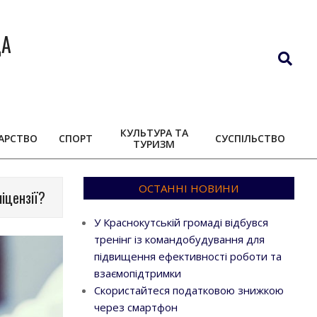
ДА
Search
КУЛЬТУРА ТА
АРСТВО
СПОРТ
СУСПІЛЬСТВО
ТУРИЗМ
ОСТАННІ НОВИНИ
ліцензії?
У Краснокутській громаді відбувся
тренінг із командобудування для
підвищення ефективності роботи та
взаємопідтримки
Скористайтеся податковою знижкою
через смартфон