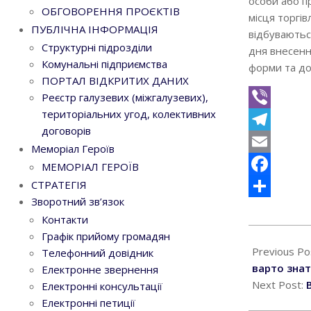
особи або п
ОБГОВОРЕННЯ ПРОЄКТІВ
місця торгів
ПУБЛІЧНА ІНФОРМАЦІЯ
відбуваються
Структурні підрозділи
дня внесення
Комунальні підприємства
форми та до
ПОРТАЛ ВІДКРИТИХ ДАНИХ
Реєстр галузевих (міжгалузевих),
територіальних угод, колективних
Viber
договорів
Telegram
Меморіал Героїв
Email
МЕМОРІАЛ ГЕРОЇВ
СТРАТЕГІЯ
Facebook
Зворотний зв’язок
Поділитися
Контакти
2024-
Графік прийому громадян
10-
Previous Po
Телефонний довідник
24
варто зна
Електронне звернення
Next Post:
Електронні консультації
Електронні петиції