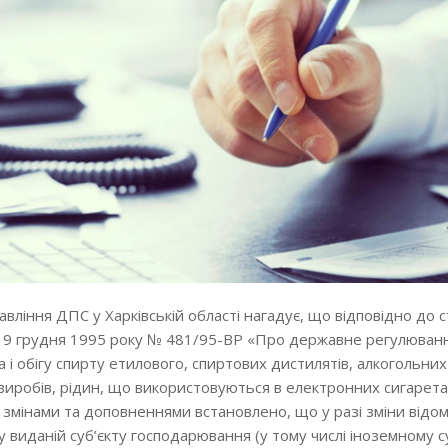
вління ДПС у Харківській області нагадує, що відповідно до с
 19 грудня 1995 року № 481/95-BP «Про державне регулюван
і обігу спирту етилового, спиртових дистилятів, алкогольних
иробів, рідин, що використовуються в електронних сигарета
і змінами та доповненнями встановлено, що у разі зміни відо
 виданій суб’єкту господарювання (у тому числі іноземному с