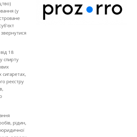
цтво)
ювання (у
єстроване
уб’єкт
н звернутися
від 18
у спирту
ових
 сигаретах,
ого реєстру
в,
о
вання
обів, рідин,
 юридичної