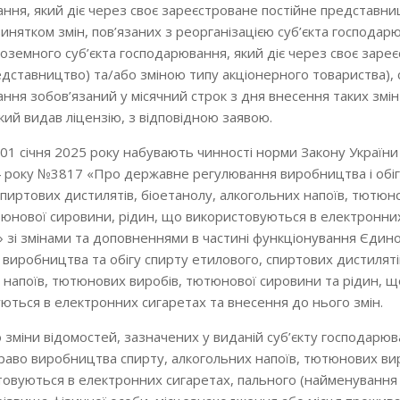
ння, який діє через своє зареєстроване постійне представни
 винятком змін, пов’язаних з реорганізацією суб’єкта господар
ноземного суб’єкта господарювання, який діє через своє заре
едставництво) та/або зміною типу акціонерного товариства), с
ння зобов’язаний у місячний строк з дня внесення таких змі
кий видав ліцензію, з відповідною заявою.
 01 січня 2025 року набувають чинності норми Закону України 
 року №3817 «Про державне регулювання виробництва і обіг
спиртових дистилятів, біоетанолу, алкогольних напоїв, тютюн
тюнової сировини, рідин, що використовуються в електронних
» зі змінами та доповненнями в частині функціонування Єдин
з виробництва та обігу спирту етилового, спиртових дистиляті
 напоїв, тютюнових виробів, тютюнової сировини та рідин, щ
ються в електронних сигаретах та внесення до нього змін.
о зміни відомостей, зазначених у виданій суб’єкту господарю
право виробництва спирту, алкогольних напоїв, тютюнових вир
овуються в електронних сигаретах, пального (найменування