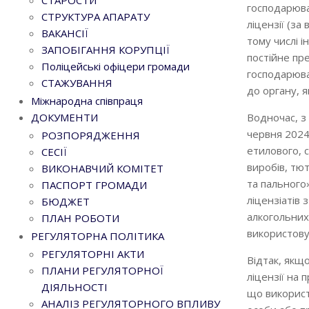
СТАРОСТИ
господарюва
СТРУКТУРА АПАРАТУ
ліцензії (за
ВАКАНСІЇ
тому числі і
ЗАПОБІГАННЯ КОРУПЦІЇ
постійне пр
Поліцейські офіцери громади
господарюва
СТАЖУВАННЯ
до органу, я
Міжнародна співпраця
Водночас, з
ДОКУМЕНТИ
червня 2024
РОЗПОРЯДЖЕННЯ
етилового, 
СЕСІЇ
виробів, тю
ВИКОНАВЧИЙ КОМІТЕТ
та пального
ПАСПОРТ ГРОМАДИ
ліцензіатів 
БЮДЖЕТ
алкогольних
ПЛАН РОБОТИ
використову
РЕГУЛЯТОРНА ПОЛІТИКА
РЕГУЛЯТОРНІ АКТИ
Відтак, якщ
ПЛАНИ РЕГУЛЯТОРНОЇ
ліцензії на 
ДІЯЛЬНОСТІ
що використ
АНАЛІЗ РЕГУЛЯТОРНОГО ВПЛИВУ