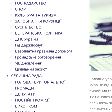
ГОСПОДАРСТВО
СПОРТ
КУЛЬТУРА ТА ТУРИЗМ
ЗАПОБІГАННЯ КОРУПЦІЇ
СУСПІЛЬСТВО
ВЕТЕРАНСЬКА ПОЛІТИКА
ДПС України
Гід держпослуг
Безоплатна правнича допомога
Громадське обговорення
“єВідновлення”
Цивільний захист
СЕЛИЩНА РАДА
Головне упра
ГОЛОВА ТЕРИТОРІАЛЬНОЇ
України від
ГРОМАДИ
виробництва 
ДЕПУТАТИ
тютюнових в
ПОСТІЙНІ КОМІСІЇ
пального» з
ВИКОНКОМ
зазначених у