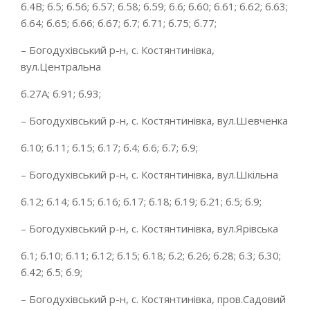
б.4В; б.5; б.56; б.57; б.58; б.59; б.6; б.60; б.61; б.62; б.63;
б.64; б.65; б.66; б.67; б.7; б.71; б.75; б.77;
– Богодухівський р-н, с. Костянтинівка,
вул.Центральна
б.27А; б.91; б.93;
– Богодухівський р-н, с. Костянтинівка, вул.Шевченка
б.10; б.11; б.15; б.17; б.4; б.6; б.7; б.9;
– Богодухівський р-н, с. Костянтинівка, вул.Шкільна
б.12; б.14; б.15; б.16; б.17; б.18; б.19; б.21; б.5; б.9;
– Богодухівський р-н, с. Костянтинівка, вул.Ярівська
б.1; б.10; б.11; б.12; б.15; б.18; б.2; б.26; б.28; б.3; б.30;
б.42; б.5; б.9;
– Богодухівський р-н, с. Костянтинівка, пров.Садовий