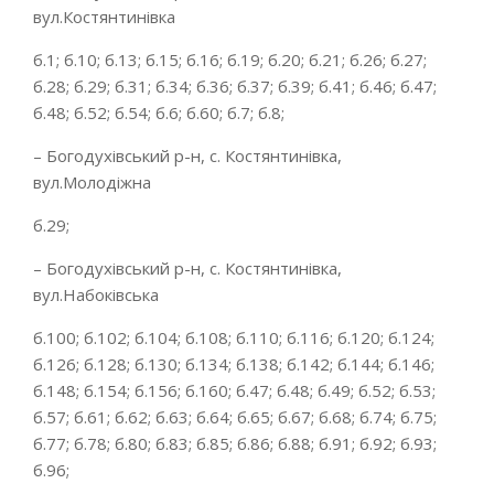
вул.Костянтинівка
б.1; б.10; б.13; б.15; б.16; б.19; б.20; б.21; б.26; б.27;
б.28; б.29; б.31; б.34; б.36; б.37; б.39; б.41; б.46; б.47;
б.48; б.52; б.54; б.6; б.60; б.7; б.8;
– Богодухівський р-н, с. Костянтинівка,
вул.Молодіжна
б.29;
– Богодухівський р-н, с. Костянтинівка,
вул.Набоківська
б.100; б.102; б.104; б.108; б.110; б.116; б.120; б.124;
б.126; б.128; б.130; б.134; б.138; б.142; б.144; б.146;
б.148; б.154; б.156; б.160; б.47; б.48; б.49; б.52; б.53;
б.57; б.61; б.62; б.63; б.64; б.65; б.67; б.68; б.74; б.75;
б.77; б.78; б.80; б.83; б.85; б.86; б.88; б.91; б.92; б.93;
б.96;