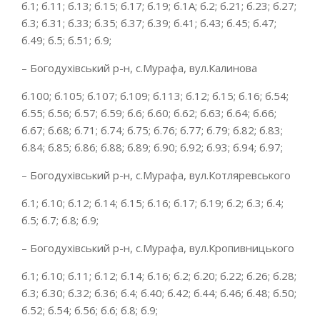
б.1; б.11; б.13; б.15; б.17; б.19; б.1А; б.2; б.21; б.23; б.27;
б.3; б.31; б.33; б.35; б.37; б.39; б.41; б.43; б.45; б.47;
б.49; б.5; б.51; б.9;
– Богодухівський р-н, с.Мурафа, вул.Калинова
б.100; б.105; б.107; б.109; б.113; б.12; б.15; б.16; б.54;
б.55; б.56; б.57; б.59; б.6; б.60; б.62; б.63; б.64; б.66;
б.67; б.68; б.71; б.74; б.75; б.76; б.77; б.79; б.82; б.83;
б.84; б.85; б.86; б.88; б.89; б.90; б.92; б.93; б.94; б.97;
– Богодухівський р-н, с.Мурафа, вул.Котляревського
б.1; б.10; б.12; б.14; б.15; б.16; б.17; б.19; б.2; б.3; б.4;
б.5; б.7; б.8; б.9;
– Богодухівський р-н, с.Мурафа, вул.Кропивницького
б.1; б.10; б.11; б.12; б.14; б.16; б.2; б.20; б.22; б.26; б.28;
б.3; б.30; б.32; б.36; б.4; б.40; б.42; б.44; б.46; б.48; б.50;
б.52; б.54; б.56; б.6; б.8; б.9;