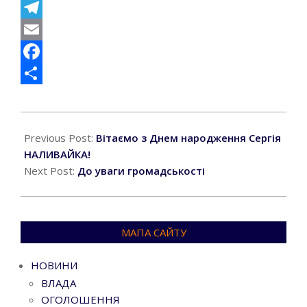
Viber
Telegram
Email
Facebook
Поділитися
2024-
08-
Previous Post:
Вітаємо з Днем народження Сергія
07
НАЛИВАЙКА!
Next Post:
До уваги громадськості
МАПА САЙТУ
НОВИНИ
ВЛАДА
ОГОЛОШЕННЯ