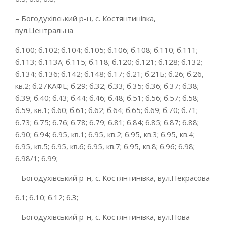
– Богодухівський р-н, с. Костянтинівка,
вул.Центральна
б.100; б.102; б.104; б.105; б.106; б.108; б.110; б.111;
б.113; б.113А; б.115; б.118; б.120; б.121; б.128; б.132;
б.134; б.136; б.142; б.148; б.17; б.21; б.21Б; б.26; б.26,
кв.2; б.27КАФЕ; б.29; б.32; б.33; б.35; б.36; б.37; б.38;
б.39; б.40; б.43; б.44; б.46; б.48; б.51; б.56; б.57; б.58;
б.59, кв.1; б.60; б.61; б.62; б.64; б.65; б.69; б.70; б.71;
б.73; б.75; б.76; б.78; б.79; б.81; б.84; б.85; б.87; б.88;
б.90; б.94; б.95, кв.1; б.95, кв.2; б.95, кв.3; б.95, кв.4;
б.95, кв.5; б.95, кв.6; б.95, кв.7; б.95, кв.8; б.96; б.98;
б.98/1; б.99;
– Богодухівський р-н, с. Костянтинівка, вул.Некрасова
б.1; б.10; б.12; б.3;
– Богодухівський р-н, с. Костянтинівка, вул.Нова