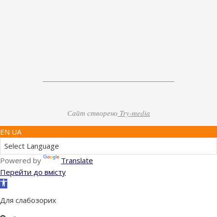
Сайт створено
Try-media
EN UA
Powered by
Translate
Перейти до вмісту
Відкрити
Панель
Для слабозорих
інструментів