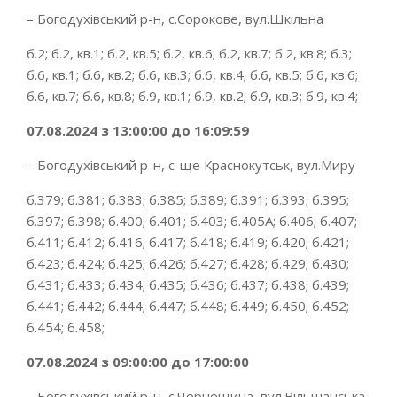
– Богодухівський р-н, с.Сорокове, вул.Шкільна
б.2; б.2, кв.1; б.2, кв.5; б.2, кв.6; б.2, кв.7; б.2, кв.8; б.3;
б.6, кв.1; б.6, кв.2; б.6, кв.3; б.6, кв.4; б.6, кв.5; б.6, кв.6;
б.6, кв.7; б.6, кв.8; б.9, кв.1; б.9, кв.2; б.9, кв.3; б.9, кв.4;
07.08.2024 з 13:00:00 до 16:09:59
– Богодухівський р-н, с-ще Краснокутськ, вул.Миру
б.379; б.381; б.383; б.385; б.389; б.391; б.393; б.395;
б.397; б.398; б.400; б.401; б.403; б.405А; б.406; б.407;
б.411; б.412; б.416; б.417; б.418; б.419; б.420; б.421;
б.423; б.424; б.425; б.426; б.427; б.428; б.429; б.430;
б.431; б.433; б.434; б.435; б.436; б.437; б.438; б.439;
б.441; б.442; б.444; б.447; б.448; б.449; б.450; б.452;
б.454; б.458;
07.08.2024 з 09:00:00 до 17:00:00
– Богодухівський р-н, с.Чернещина, вул.Вільшанська