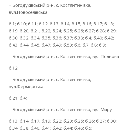
– Богодухівський р-н, с. Костянтинівка,
вул.Новоселівська
б.1; б.10; б.11; б.12; б.13; б.14; б.15; б.16; б.17; б.18;
б.19; б.20; б.21; б.22; б.24; б.25; б.26; б.27; б.28; б.29;
б.30; б.32; б.34; б.35; б.36; б.37; б.38; б.4; б.40; б.42;
б.43; б.44; б.45; б.47; б.49; б.53; б.6; б.7; б.8; б.9;
– Богодухівський р-н, с. Костянтинівка, вул.Польова
б.12;
– Богодухівський р-н, с. Костянтинівка,
вул.Фермерська
б.21; б.4;
– Богодухівський р-н, с. Костянтинівка, вул.Миру
б.13; б.14; б.17; б.19; б.22; б.23; б.25; б.26; б.27; б.30;
б.34; б.38; б.40; б.41; б.42; б.44; б.46; б.5;