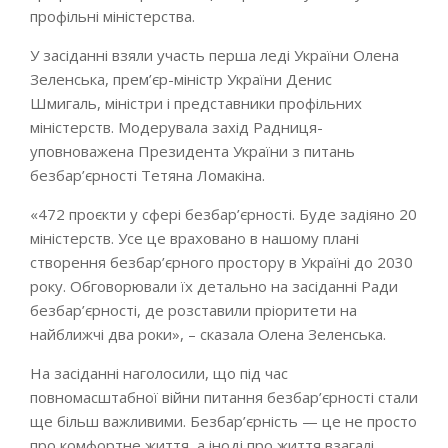
профільні міністерства.
У засіданні взяли участь перша леді України Олена
Зеленська, прем’єр-міністр України Денис
Шмигаль, міністри і представники профільних
міністерств. Модерувала захід Радниця-
уповноважена Президента України з питань
безбар’єрності Тетяна Ломакіна.
«472 проєкти у сфері безбар’єрності. Буде задіяно 20
міністерств. Усе це враховано в нашому плані
створення безбар’єрного простору в Україні до 2030
року. Обговорювали їх детально на засіданні Ради
безбар’єрності, де розставили пріоритети на
найближчі два роки», – сказала Олена Зеленська.
На засіданні наголосили, що під час
повномасштабної війни питання безбар’єрності стали
ще більш важливими. Безбар’єрність — це не просто
про комфортне життя, а іноді про життя взагалі,