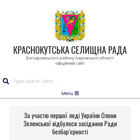
Skip
to
content
КРАСНОКУТСЬКА СЕЛИЩНА РАДА
Богодухівського району Харківської області
Search
Primary
Menu
Navigation
Menu
За участю першої леді України Олени
Зеленської відбулося засідання Ради
безбар’єрності