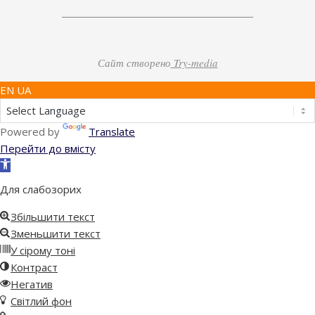
Сайт створено
Try-media
EN UA
Powered by
Translate
Перейти до вмісту
Відкрити
Панель
Для слабозорих
інструментів
Збільшити текст
Зменьшити текст
У сірому тоні
Контраст
Негатив
Світлий фон