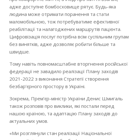
адже доступне бомбосховище рятує. Будь-яка
людина може отримати поранення та стати
маломобільною, тож потребуватиме ефективної
реабілітації та налагоджених маршрутів пацієнта.
Цифровізація послуг потрібна всім суспільним групам
без винятків, адже дозволяє робити більше та
швидше.
Тому навіть повномасштабне вторгнення російської
федерації не завадило реалізації Плану заходів
2021-2022 з виконання Стратегії створення
безбар’єрного простору в Україні.
Зокрема, Прем’єр-міністр України Денис Шмигаль
також розповів про виклики, які постали перед
нашою країною, та адаптацію Плану заходів до
актуальних умов.
«Ми розглянули стан реалізації Національної