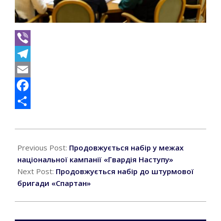
Viber
Telegram
Email
Facebook
Поділитися
2023-
02-
Previous Post:
Продовжується набір у межах
16
національної кампанії «Гвардія Наступу»
Next Post:
Продовжується набір до штурмової
бригади «Спартан»