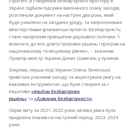
стратегії зі створення безбар’єрного простору в
Україні: підбили підсумки виконаного плану заходів,
розглянули документ на наступні два роки, який
буде ухвалено на засіданні уряду, та запропоновані
міністерствами флагманські проєкти. Безбар’єрність
стане наскрізним принципом державної політики. Її
включать до всіх довгострокових рішень і програм на
національному та місцевому рівнях», – зазначив
Прем’єр-міністр України Денис Шмигаль у промові.
Зокрема, перша леді України Олена Зеленська
привітала учасників заходу та акцентувала увагу на
важливих інструментах, що були створені за її
ініціативи
«Альбом безбар’єрних
рішень»
та
«Довідник безбар’єрності»
.
Окрім звіту за 2021-2022 роки, велика увага була
приділена планам на наступний період: 2023-2024
роки.