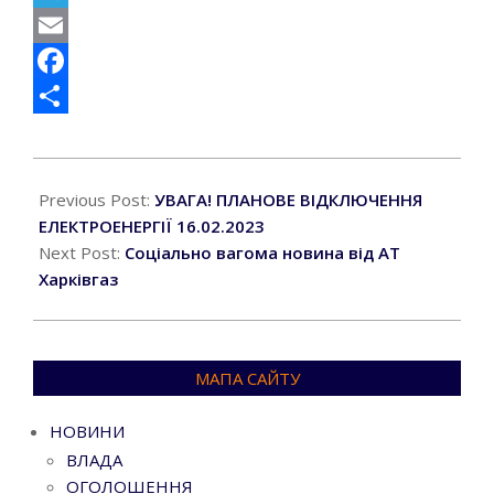
Telegram
Email
Facebook
Поділитися
2023-
02-
Previous Post:
УВАГА! ПЛАНОВЕ ВІДКЛЮЧЕННЯ
16
ЕЛЕКТРОЕНЕРГІЇ 16.02.2023
Next Post:
Соціально вагома новина від АТ
Харківгаз
МАПА САЙТУ
НОВИНИ
ВЛАДА
ОГОЛОШЕННЯ