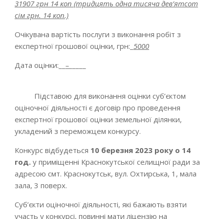
31907 грн 14 коп (тридцять одна тисяча дев’ятсот
сім грн. 14 коп.)
Очікувана вартість послуги з виконання робіт з
експертної грошової оцінки, грн:_
5000
Дата оцінки:__
–
_____
Підставою для виконання оцінки суб’єктом
оціночної діяльності є договір про проведення
експертної грошової оцінки земельної ділянки,
укладений з переможцем конкурсу.
Конкурс відбудеться
10 березня 2023 року о 14
год.
у приміщенні Краснокутської селищної ради за
адресою смт. Краснокутськ, вул. Охтирська, 1, мала
зала, 3 поверх.
Суб’єкти оціночної діяльності, які бажають взяти
участь у конкурсі, повинні мати ліцензію на