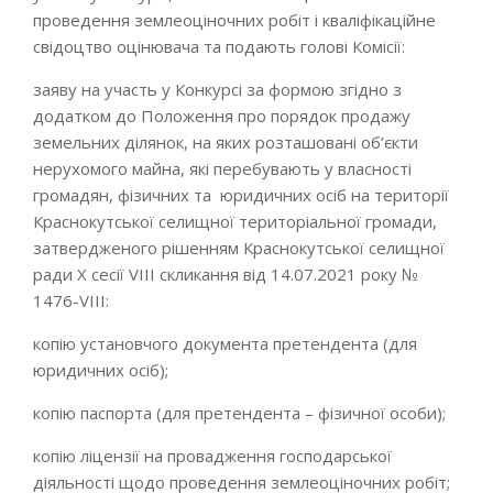
проведення землеоціночних робіт і кваліфікаційне
свідоцтво оцінювача та подають голові Комісії:
заяву на участь у Конкурсі за формою згідно з
додатком до Положення про порядок продажу
земельних ділянок, на яких розташовані об’єкти
нерухомого майна, які перебувають у власності
громадян, фізичних та юридичних осіб на території
Краснокутської селищної територіальної громади,
затвердженого рішенням Краснокутської селищної
ради Х сесії VІІІ скликання від 14.07.2021 року №
1476-VІІІ:
копію установчого документа претендента (для
юридичних осіб);
копію паспорта (для претендента – фізичної особи);
копію ліцензії на провадження господарської
діяльності щодо проведення землеоціночних робіт;