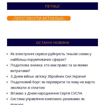
ПЕТИЦІЇ
- ПЕРЕГЛЯНУТИ АКТУАЛЬНІ -
ОСТАННІ НОВИНИ
Як електронні сервіси руйнують тіньові схеми у
найбільш корумпованих сферах?
Податкова знижка: хто має право та за якими
витратами?
З Днем військ зв’язку Збройних Сил України!
Податковий борг: як перевірити та чому не варто
зволікати зі сплатою
Вітаємо з Днем народження Сергія СУСЛА
Система управління комплаєнс-ризиками: як
працює