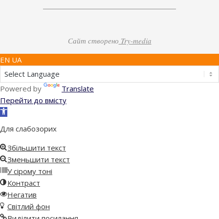
Сайт створено
Try-media
EN UA
Powered by
Translate
Перейти до вмісту
Відкрити
Панель
Для слабозорих
інструментів
Збільшити текст
Зменьшити текст
У сірому тоні
Контраст
Негатив
Світлий фон
Виділити посилання