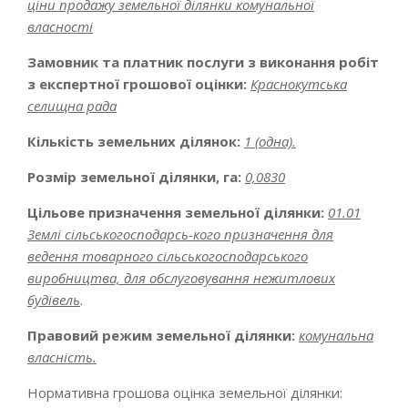
ціни продажу земельної ділянки комунальної
власності
Замовник та платник послуги з виконання робіт
з експертної грошової оцінки
:
Краснокутська
селищна рада
Кількість земельних ділянок:
1 (одна).
Розмір земельної ділянки, га:
0,0830
Цільове призначення земельної ділянки:
01.01
Землі сільськогосподарсь-кого призначення для
ведення товарного сільськогосподарського
виробництва, д
ля
обслуговування нежитлових
будівель
.
Правовий режим земельної ділянки:
комунальна
власність.
Нормативна грошова оцінка земельної ділянки: