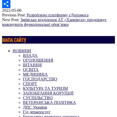
Facebook
2022-05-06
Поділитися
Previous Post:
Розроблено платформу єДопомога
Next Post:
Зміївське відділення АТ «Харківгаз» продовжує
виконувати функціональні обов‘язки
МАПА САЙТУ
НОВИНИ
ВЛАДА
ОГОЛОШЕННЯ
ВІТАННЯ
ОСВІТА
МЕДИЦИНА
ГОСПОДАРСТВО
СПОРТ
КУЛЬТУРА ТА ТУРИЗМ
ЗАПОБІГАННЯ КОРУПЦІЇ
СУСПІЛЬСТВО
ВЕТЕРАНСЬКА ПОЛІТИКА
ДПС України
Гід держпослуг
Безоплатна правнича допомога