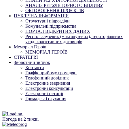
ПЛАНИ РЕГУЛЯТОРНОЇ ДІЯЛЬНОСТІ
АНАЛІЗ РЕГУЛЯТОРНОГО ВПЛИВУ
ОБГОВОРЕННЯ ПРОЄКТІВ
ПУБЛІЧНА ІНФОРМАЦІЯ
Структурні підрозділи
Комунальні підприємства
ПОРТАЛ ВІДКРИТИХ ДАНИХ
Реєстр галузевих (міжгалузевих), територіальних
угод, колективних договорів
Меморіал Героїв
МЕМОРІАЛ ГЕРОЇВ
СТРАТЕГІЯ
Зворотний зв’язок
Контакти
Графік прийому громадян
Телефонний довідник
Електронне звернення
Електронні консультації
Електронні петиції
Громадські слухання
Погода на 2 тижні