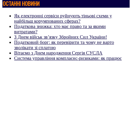
ОСТАННІ НОВИНИ
Як електронні сервіси руйнують тіньові схеми у
найбільш корумпованих сферах?
Податкова знижка: хто має право та за якими
витратами?
З Днем військ зв’язку Збройних Сил України!
Податковий борг: як перевірити та чому не варто
зволікати зі сплатою
Вітаємо з Днем народження Сергія СУСЛА
Система управління комплаєнс-ризиками: як працює