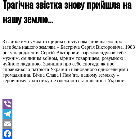
Трагічна звістка знову прийшла на
нашу землю…
З глибоким сумом та щирим співчуттям сповіщаємо про
загибель нашого земляка – Бастрича Сергія Вікторовича, 1983
року народження.Сергій Вікторович зарекомендував себе
мужнім, сміливим воїном, вірним товаришем, розумною і
чуйною людиною. Залишив про себе спогади як про
справжнього патріота України і шанованого односельцями
громадянина. Вічна Слава і Пам’ять нашому земляку –
героїчному захиснику незалежності та цілісності України.
Viber
Telegram
Email